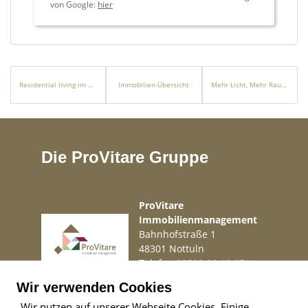
von Google:
hier
Residential living im ehem. Kloster ''Am Guten Hirten'' – Zum All-Inklusive-Tarif
Immobilien-Übersicht
Mehr Licht, Mehr Raum, Mehr Leben
Die ProVitare Gruppe
ProVitare
Immobilienmanagement
Bahnhofstraße 1
48301 Nottuln
Telefon
02509 99 49 871
Mail
info@provitare.de
Wir verwenden Cookies
Wir nutzen auf unserer Webseite Cookies. Einige