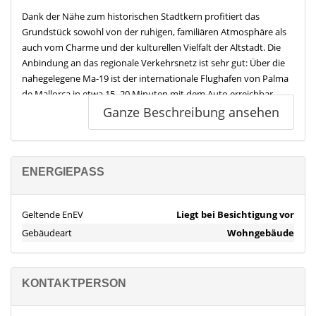
Dank der Nähe zum historischen Stadtkern profitiert das
Grundstück sowohl von der ruhigen, familiären Atmosphäre als
auch vom Charme und der kulturellen Vielfalt der Altstadt. Die
Anbindung an das regionale Verkehrsnetz ist sehr gut: Über die
nahegelegene Ma-19 ist der internationale Flughafen von Palma
de Mallorca in etwa 15–20 Minuten mit dem Auto erreichbar,
ebenso wie die Strände der Südküste.
Ganze Beschreibung ansehen
Die Lage eignet sich ideal für Familien, Paare oder Investoren, die
das ruhige, inseltypische Leben mit guter Erreichbarkeit
verbinden möchten. Auch für Bauprojekte mit dauerhaftem
ENERGIEPASS
Wohncharakter bietet das Grundstück ein attraktives Umfeld.
Ausstattung
Geltende EnEV
Liegt bei Besichtigung vor
- Grundstücksgröße: ca. 188 m²
Gebäudeart
Wohngebäude
- Geplante Bruttobauflächen:
KONTAKTPERSON
- Erdgeschoss: ca. 149 m² (Nutzfläche: ca. 126 m²)
- Obergeschoss: ca. 112 m² (Nutzfläche: ca. 102 m²)