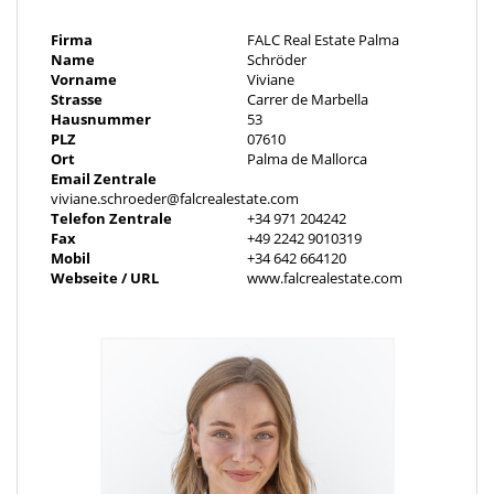
- Zwei eigenständige Wohneinheiten mit je zwei Schlafzimmern
Firma
FALC Real Estate Palma
und zwei Badezimmern
Name
Schröder
Vorname
Viviane
- Terrassenflächen im Obergeschoss vorgesehen
Strasse
Carrer de Marbella
Hausnummer
53
PLZ
07610
- Garage
Ort
Palma de Mallorca
Email Zentrale
- Fundament bereits vorbereitet – Baubeginn zeitnah möglich
viviane.schroeder@falcrealestate.com
Telefon Zentrale
+34 971 204242
Fax
+49 2242 9010319
- Strom- und Wasseranschlüsse an das öffentliche
Mobil
+34 642 664120
Versorgungsnetz vorhanden
Webseite / URL
www.falcrealestate.com
- Zusätzliche Wasserzisterne auf dem Grundstück
- Über 200 massive Kalksteinblöcke zur optionalen Nutzung im
Bau
Objektbeschreibung
Grundstück mit genehmigungsreifem Bauprojekt für zwei
Wohneinheiten im Zentrum von Llucmajor