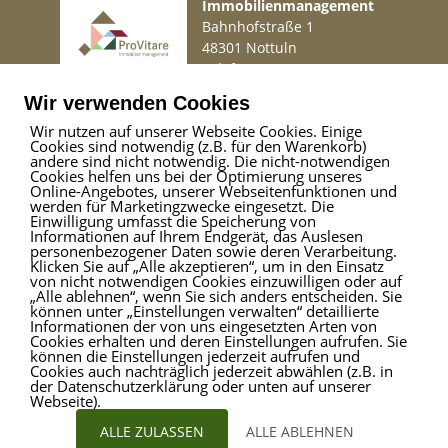
Namens unseren virtuellen Rundgang an:
Immobilienmanagement
Bahnhofstraße 1
https://app.immoviewer.com/portal/tour/3102918?
48301 Nottuln
Telefon
02509 99 49 871
accessKey=6732
Mail
info@provitare.de
Wir verwenden Cookies
Wir bitten um Verständnis dafür, dass wir aus Rücksicht auf den
Wir nutzen auf unserer Webseite Cookies. Einige
Eigentümer erst einen Besichtigungstermin abstimmen,
Cookies sind notwendig (z.B. für den Warenkorb)
Impressum
|
Haftungsausschluss
|
Datenschutz
nachdem der virtuelle Rundgang angeschaut wurde.
andere sind nicht notwendig. Die nicht-notwendigen
Cookies helfen uns bei der Optimierung unseres
Online-Angebotes, unserer Webseitenfunktionen und
Die Objektbeschreibung beruht ganz oder zum Teil auf Angaben
werden für Marketingzwecke eingesetzt. Die
Einwilligung umfasst die Speicherung von
des Eigentümers.
ProVitare Commercial
Informationen auf Ihrem Endgerät, das Auslesen
Wir bitten um Verständnis, dass wir für die Richtigkeit oder
GmbH
personenbezogener Daten sowie deren Verarbeitung.
Klicken Sie auf „Alle akzeptieren“, um in den Einsatz
Vollständigkeit keine Gewähr übernehmen können.
Bahnhofstraße 1
von nicht notwendigen Cookies einzuwilligen oder auf
48301 Nottuln
„Alle ablehnen“, wenn Sie sich anders entscheiden. Sie
Sie überlegen Ihre Immobilie zu verkaufen oder zu vermieten?
können unter „Einstellungen verwalten“ detaillierte
Telefon
02509 99 49 871
Informationen der von uns eingesetzten Arten von
Mail
info@provitare.de
Cookies erhalten und deren Einstellungen aufrufen. Sie
Als überregionales Immobiliennetzwerk bieten wir Ihnen die
können die Einstellungen jederzeit aufrufen und
Cookies auch nachträglich jederzeit abwählen (z.B. in
besten Möglichkeiten zur Vermarktung Ihrer Immobilie. Unser
der Datenschutzerklärung oder unten auf unserer
Team besteht aus regionalen, erfahrenen Immobilienexperten,
Webseite).
die täglich für viele Kunden ein neues Zuhause suchen. Wir
ALLE ZULASSEN
ALLE ABLEHNEN
bieten Ihnen unseren kompletten Service rund um die Immobilie