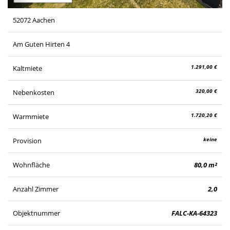
52072 Aachen
Am Guten Hirten 4
1.291,00 €
Kaltmiete
320,00 €
Nebenkosten
1.720,20 €
Warmmiete
keine
Provision
Wohnfläche
80,0 m²
Anzahl Zimmer
2,0
Objektnummer
FALC-KA-64323