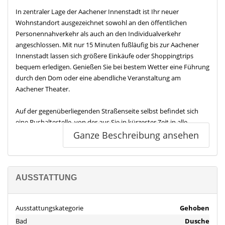
In zentraler Lage der Aachener Innenstadt ist Ihr neuer
Wohnstandort ausgezeichnet sowohl an den öffentlichen
Personennahverkehr als auch an den Individualverkehr
angeschlossen. Mit nur 15 Minuten fußläufig bis zur Aachener
Innenstadt lassen sich größere Einkäufe oder Shoppingtrips
bequem erledigen. Genießen Sie bei bestem Wetter eine Führung
durch den Dom oder eine abendliche Veranstaltung am
Aachener Theater.
Auf der gegenüberliegenden Straßenseite selbst befindet sich
eine Bushaltestelle, von der aus Sie in kürzester Zeit in alle
Bereich der Stadt z.B. zum Hauptbahnhof, zum Uniklinikum oder
Ganze Beschreibung ansehen
zum Bushof gelangen.
Besonders reizvoll ist die Lage der Immobilie aufgrund des
anliegenden Mischgebietes. Hier sind Sie größtenteils umgeben
AUSSTATTUNG
von international bekannten Süßwarenherstellern. Innerhalb
eines Radius von 1 km liegen ALDI und LIDL, ein Fitnesscenter,
Ausstattungskategorie
Gehoben
eine Tankstelle und vieles mehr. Eine der beiden großen
Bad
Dusche
Lebensmittelketten befindet sich auf der selben Straße.