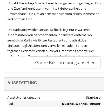
Umfeld. Der ruhige Straßenbereich, umgeben von gepflegten Ein-
und Zweifamilienhäusern, vermittelt Geborgenheit und
Privatsphäre – ein Ort, an dem man sich vom ersten Moment an
willkommen fühlt.
Der Radevormwalder Ortsteil Keilbeck liegt nur etwa zehn
Autominuten von der charmanten Innenstadt entfernt, wo
gemütliche Cafés, vielfältige Restaurants und attraktive
Einkaufsmöglichkeiten zum Verweilen einladen. Für den
täglichen Bedarf ist jedoch auch vor Ort bestens gesorgt: Der
nahegelegene Wuppermarkt, in nur drei Fahrminuten erreichbar,
bietet Supermarkt, Friseur, Baumarkt und Tierbedarfsgeschäft.
Ganze Beschreibung ansehen
Darüber hinaus befinden sich eine Apotheke sowie Arztpraxen
direkt in Keilbeck – teils sogar fußläufig bequem erreichbar.
Familien profitieren von der hervorragenden Infrastruktur:
AUSSTATTUNG
Kindergärten und eine Grundschule sind direkt in Keilbeck
ansässig, weiterführende Schulen befinden sich im Stadtzentrum
Ausstattungskategorie
Standard
und sind dank des gut angebundenen Busnetzes unkompliziert
Bad
Dusche, Wanne, Fenster
erreichbar. Auch die überregionale Anbindung überzeugt – die