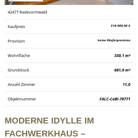
42477 Radevormwald
519.900,00 €
Kaufpreis
keine Käuferprovision
Provision
Wohnfläche
330,1 m²
Grundstück
681,0 m²
Anzahl Zimmer
11,0
Objektnummer
FALC-CeBl-79771
MODERNE IDYLLE IM
FACHWERKHAUS –