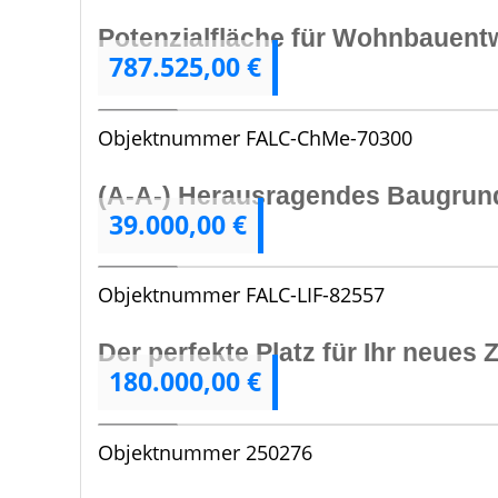
Potenzialfläche für Wohnbauentw
787.525,00 €
4
Objektnummer
FALC-ChMe-70300
(A-A-) Herausragendes Baugrund
39.000,00 €
1
Objektnummer
FALC-LIF-82557
Der perfekte Platz für Ihr neues
180.000,00 €
2
Objektnummer
250276