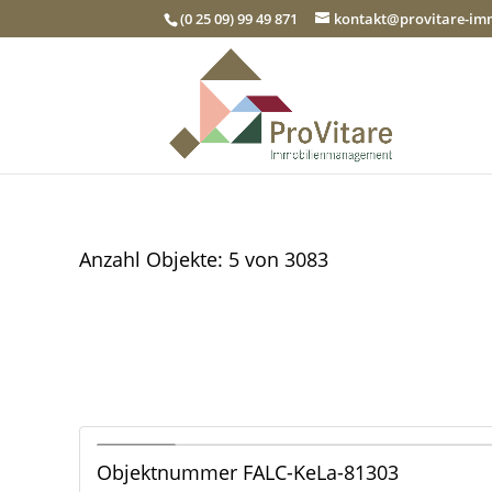
(0 25 09) 99 49 871
kontakt@provitare-i
Anzahl Objekte:
5 von 3083
1
Objektnummer
FALC-KeLa-81303