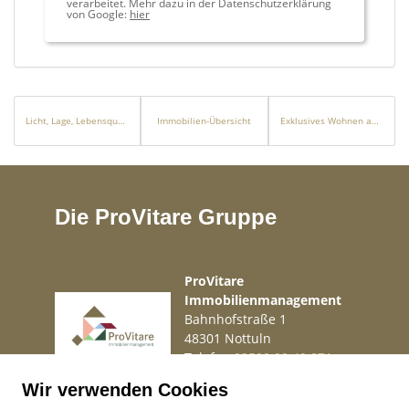
verarbeitet. Mehr dazu in der Datenschutzerklärung
von Google:
hier
Licht, Lage, Lebensqualität – Ihre Kapitalanlage mit Wohlfühlfaktor
Immobilien-Übersicht
Exklusives Wohnen am Wasser – modern, luxuriös und durchdacht!
Die ProVitare Gruppe
ProVitare
Immobilienmanagement
Bahnhofstraße 1
48301 Nottuln
Telefon
02509 99 49 871
Mail
info@provitare.de
Wir verwenden Cookies