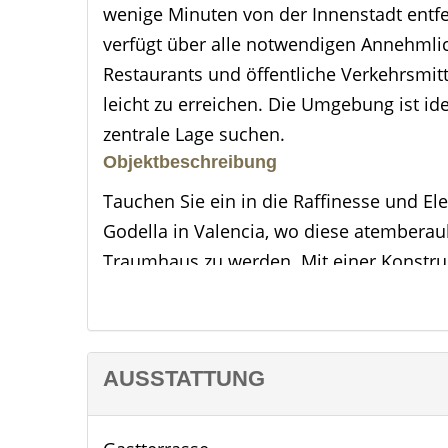
wenige Minuten von der Innenstadt entf
verfügt über alle notwendigen Annehmli
Restaurants und öffentliche Verkehrsmitt
leicht zu erreichen. Die Umgebung ist id
zentrale Lage suchen.
Objektbeschreibung
Tauchen Sie ein in die Raffinesse und El
Godella in Valencia, wo diese atemberau
Traumhaus zu werden. Mit einer Konstru
diese Residenz einen geräumigen und lux
Betreten werden Sie von einem atembe
modernen Stil mit gemütlichem Komfort v
AUSSTATTUNG
Geräten ausgestattet ist, ist ein kulinari
Köstlichkeiten zubereiten können, währen
Mit 4 exquisit gestalteten Schlafzimmer