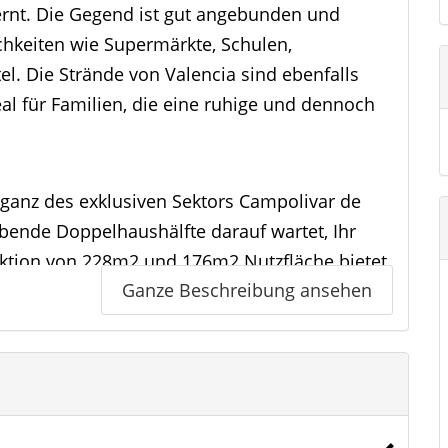
ernt. Die Gegend ist gut angebunden und
chkeiten wie Supermärkte, Schulen,
el. Die Strände von Valencia sind ebenfalls
eal für Familien, die eine ruhige und dennoch
eganz des exklusiven Sektors Campolivar de
bende Doppelhaushälfte darauf wartet, Ihr
ktion von 228m2 und 176m2 Nutzfläche bietet
Ganze Beschreibung ansehen
uriösen Raum für Sie und Ihre Familie. Beim
raubenden Wohnzimmer begrüßt, das nahtlos
erbindet. Die Küche, die mit den besten
sches Refugium, in dem Sie köstliche
d Sie die Gesellschaft Ihrer Lieben genießen.
n und 3 luxuriösen Badezimmern bietet Ihnen