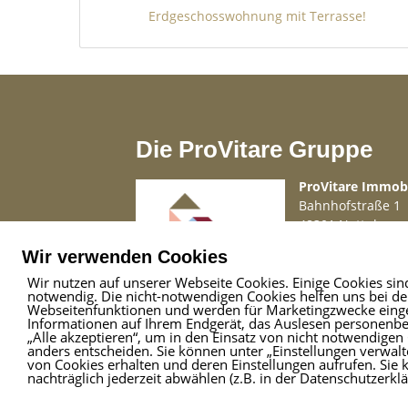
Erdgeschosswohnung mit Terrasse!
Die ProVitare Gruppe
ProVitare Immo
Bahnhofstraße 1
48301 Nottuln
Telefon
02509 99 
Wir verwenden Cookies
Mail
info@provita
Wir nutzen auf unserer Webseite Cookies. Einige Cookies sin
notwendig. Die nicht-notwendigen Cookies helfen uns bei d
Webseitenfunktionen und werden für Marketingzwecke einges
Informationen auf Ihrem Endgerät, das Auslesen personenbez
„Alle akzeptieren“, um in den Einsatz von nicht notwendigen 
anders entscheiden. Sie können unter „Einstellungen verwalte
von Cookies erhalten und deren Einstellungen aufrufen. Sie 
nachträglich jederzeit abwählen (z.B. in der Datenschutzerkl