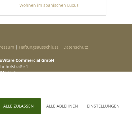
Wohnen im spanischen Luxus
ressum
|
Haftungsausschluss
|
Datenschutz
oVitare Commercial GmbH
hnhofstraße 1
301 Nottuln
lefon
02509 99 49 871
ail
info@provitare.de
ALLE ZULASSEN
ALLE ABLEHNEN
EINSTELLUNGEN