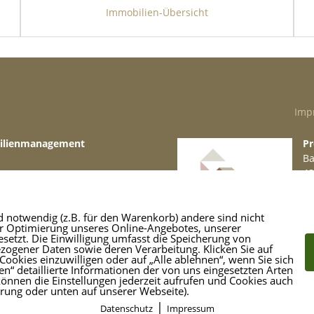
Immobilien-Übersicht
Imp
bilienmanagement
Pr
Ba
48
49 871
Te
re.de
M
d notwendig (z.B. für den Warenkorb) andere sind nicht
er Optimierung unseres Online-Angebotes, unserer
etzt. Die Einwilligung umfasst die Speicherung von
ogener Daten sowie deren Verarbeitung. Klicken Sie auf
Cookies einzuwilligen oder auf „Alle ablehnen“, wenn Sie sich
n“ detaillierte Informationen der von uns eingesetzten Arten
können die Einstellungen jederzeit aufrufen und Cookies auch
ärung oder unten auf unserer Webseite).
|
Datenschutz
Impressum