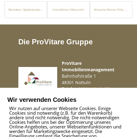
Benidom -Spektakuläre Wohnungen mit 2 Schlafzimmern und 2 Bädern
Immobilien-Übersicht
Alicante-Kleine Villa, 3 Zimmer
Die ProVitare Gruppe
ProVitare
Immobilienmanagement
Bahnhofstraße 1
48301 Nottuln
Telefon
02509 99 49 871
Mail
info@provitare.de
Wir verwenden Cookies
Wir nutzen auf unserer Webseite Cookies. Einige
Cookies sind notwendig (z.B. für den Warenkorb)
Impressum
|
Haftungsausschluss
|
Datenschutz
andere sind nicht notwendig. Die nicht-notwendigen
Cookies helfen uns bei der Optimierung unseres
Online-Angebotes, unserer Webseitenfunktionen und
werden für Marketingzwecke eingesetzt. Die
Einwilligung umfasst die Speicherung von