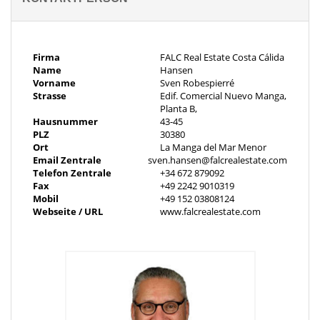
Leben erforderlich sind. Calpe bietet eine Mischung aus
mediterranem Charme und Modernität und ist damit ein ideales
Reiseziel für alle, die einen eleganten und entspannten Lebensstil
an der spanischen Küste suchen.
Firma
FALC Real Estate Costa Cálida
Name
Hansen
Vorname
Sven Robespierré
Strasse
Edif. Comercial Nuevo Manga,
Planta B,
Hausnummer
43-45
PLZ
30380
Ort
La Manga del Mar Menor
Email Zentrale
sven.hansen@falcrealestate.com
Telefon Zentrale
+34 672 879092
Fax
+49 2242 9010319
Mobil
+49 152 03808124
Webseite / URL
www.falcrealestate.com