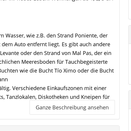
em Wasser, wie z.B. den Strand Poniente, der
 dem Auto entfernt liegt. Es gibt auch andere
 Levante oder den Strand von Mal Pas, der ein
chlichen Meeresboden für Tauchbegeisterte
Buchten wie die Bucht Tío Ximo oder die Bucht
ann
fältig. Verschiedene Einkaufszonen mit einer
ts, Tanzlokalen, Diskotheken und Kneipen für
orm, das englische Viertel, der Benidorm
Ganze Beschreibung ansehen
 die repräsentativen Orte der Stadt. Der
en Besucher, der hierher kommt, um den