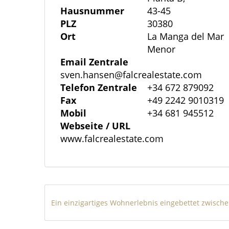
Die Trennwände zwischen den Wohnungen
Hausnummer
43-45
Profilen aus verzinktem Stahl mit
PLZ
30380
Ort
La Manga del Mar
Schalldämmung aus Steinwolle und Trenn
Menor
INNENVERKLEIDUNG
Email Zentrale
Die Wände werden mit zwei Schichten Dis
sven.hansen@falcrealestate.com
gestrichen. (*Möglichkeit der
Telefon Zentrale
+34 672 879092
Wandfarbenwahl aus dem Personalisieru
Fax
+49 2242 9010319
Mobil
+34 681 945512
mit zwei Schichten weißer
Webseite / URL
Dispersionsfarbe glatt gestrichen.
www.falcrealestate.com
HOLZARBEITEN UND AUSSENVERGLASU
Fenster- und Türrahmen außen aus PVC-P
Luftkammer. Die Türrahmen zu den Terr
an der Hauptfassade sind Balkon-Schieb
Ein einz
Sicherheitsglas; das Innenprofil ist
in den Bodenbelag eingelassen, um ein