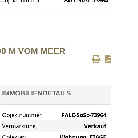
Objektnummer
FALC-SoSc-73964
Essbereich
00 M VOM MEER
IMMOBILIENDETAILS
Objektnummer
FALC-SoSc-73964
Vermarktung
Verkauf
Objektart
Wohnung, ETAGE