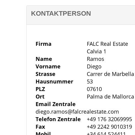
erstellt worden sein.
KONTAKTPERSON
Firma
FALC Real Estate
Calvia 1
Name
Ramos
Vorname
Diego
Strasse
Carrer de Marbella
Hausnummer
53
PLZ
07610
Ort
Palma de Mallorca
Email Zentrale
diego.ramos@falcrealestate.com
Telefon Zentrale
+49 176 32069995
Fax
+49 2242 9010319
Mobil
+34 614 524411