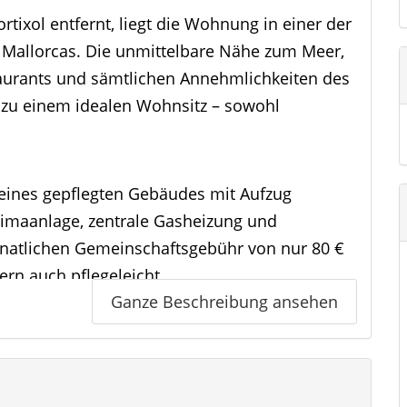
ixol entfernt, liegt die Wohnung in einer der
 Mallorcas. Die unmittelbare Nähe zum Meer,
taurants und sämtlichen Annehmlichkeiten des
 zu einem idealen Wohnsitz – sowohl
 eines gepflegten Gebäudes mit Aufzug
Klimaanlage, zentrale Gasheizung und
onatlichen Gemeinschaftsgebühr von nur 80 €
dern auch pflegeleicht.
Ganze Beschreibung ansehen
n Portixol bietet auf 110 m² viel Raum und
rei Schlafzimmern, zwei Bädern und Balkon
keiten – perfekt, um den Wohnraum an