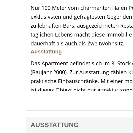
Nur 100 Meter vom charmanten Hafen Port
exklusivsten und gefragtesten Gegenden
zu lebhaften Bars, ausgezeichneten Res
täglichen Lebens macht diese Immobilie
dauerhaft als auch als Zweitwohnsitz.
Ausstattung
Das Apartment befindet sich im 3. Stock
(Baujahr 2000). Zur Ausstattung zählen 
praktische Einbauschränke. Mit einer m
ist dieses Objekt nicht nur attraktiv, son
Objektbeschreibung
Dieses großzügige Apartment im begehrte
Licht. Die durchdachte Aufteilung mit d
AUSSTATTUNG
eröffnet vielseitige Gestaltungsmöglich