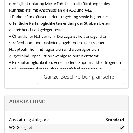
ermöglicht unkomplizierte Fahrten in alle Richtungen des
Ruhrgebiets, mit Anschluss an die A52 und A42.
+ Parken: Parkhäuser in der Umgebung sowie begrenzte
öffentliche Parkmöglichkeiten entlang der Straßen bieten
ausreichend Parkgelegenheiten.
+ Öffentlicher Nahverkehr: Die Lage ist hervorragend an
Straßenbahn- und Buslinien angebunden. Der Essener
Hauptbahnhof, mit regionalen und überregionalen
Zugverbindungen, ist nur wenige Minuten entfernt.
+ Einkaufsmöglichkeiten: Verschiedene Supermärkte, Drogerien
und Geschäfte des täglichen Bedarfs befinden sich in
unmittelbarer Nähe. Die Essener Innenstadt und Kettwiger
Ganze Beschreibung ansehen
Straße sind fußläufig erreichbar.
Schützenbahn 15 eignet sich ideal für Personen, die eine zentrale
Lage mit umfassender Infrastruktur schätzen.
Ausstattung
AUSSTATTUNG
Wohnungsausstattung:
Küche: Ausgestattet mit Mikrowelle, Kühlschrank, Geschirrspüler,
Ausstattungskategorie
Standard
Kaffeemaschine, Töpfen, Pfannen, Geschirr und Besteck u.vm.
WG-Geeignet
Wohnbereich: Fernseher, Sofa, Esstisch u.v.m.