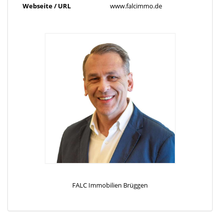
kann kurzfristig und flexibel ab zwei Tagen gebucht werden –
Webseite / URL
www.falcimmo.de
ohne Kaution, mit einer Mindestmietzeit von nur einem Monat
und jederzeit kündbar. Ideal für alle, die eine bequeme und
unabhängige Alternative zum Hotel suchen!
Besuchen Sie auch die 3D Online-Besichtigung, unter:
https://app.immoviewer.com/portal/tour/3124078?
accessKey=68d5
Sonstiges
Hat Sie dieses Exposé überzeugt?
Dann freuen wir uns, Ihnen die Immobilie persönlich vorstellen
zu dürfen.
Bitte übermitteln Sie uns dafür Ihre vollständigen Kontaktdaten
– so können wir Ihren Termin schnell und zuverlässig
koordinieren.
Die Angaben im Exposé basieren ganz oder teilweise auf
Informationen des Eigentümers.
Eine Gewähr für deren Vollständigkeit oder Richtigkeit
FALC Immobilien Brüggen
übernehmen wir nicht.
Sie denken darüber nach, Ihre Immobilie zu verkaufen oder zu