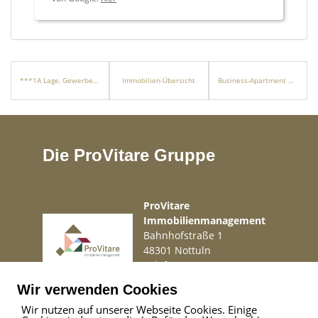
***1A Lage, Gewerbehalle mit Büros in Gadebusch***
Immobilien-Übersicht
Business-Apartment mit Umsatzsteuerausweis / Kurzzeitvermietung
Die ProVitare Gruppe
ProVitare
Immobilienmanagement
Bahnhofstraße 1
48301 Nottuln
Telefon
02509 99 49 871
Mail
info@provitare.de
Wir verwenden Cookies
Wir nutzen auf unserer Webseite Cookies. Einige