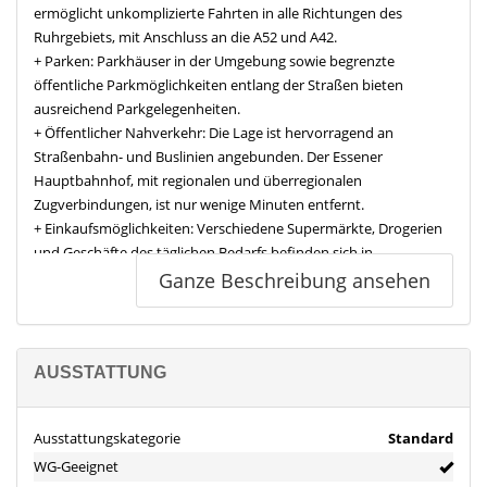
ermöglicht unkomplizierte Fahrten in alle Richtungen des
Ruhrgebiets, mit Anschluss an die A52 und A42.
+ Parken: Parkhäuser in der Umgebung sowie begrenzte
öffentliche Parkmöglichkeiten entlang der Straßen bieten
ausreichend Parkgelegenheiten.
+ Öffentlicher Nahverkehr: Die Lage ist hervorragend an
Straßenbahn- und Buslinien angebunden. Der Essener
Hauptbahnhof, mit regionalen und überregionalen
Zugverbindungen, ist nur wenige Minuten entfernt.
+ Einkaufsmöglichkeiten: Verschiedene Supermärkte, Drogerien
und Geschäfte des täglichen Bedarfs befinden sich in
unmittelbarer Nähe. Die Essener Innenstadt und Kettwiger
Ganze Beschreibung ansehen
Straße sind fußläufig erreichbar.
Schützenbahn 15 eignet sich ideal für Personen, die eine zentrale
Lage mit umfassender Infrastruktur schätzen.
Ausstattung
AUSSTATTUNG
Wohnungsausstattung:
Küche: Ausgestattet mit Mikrowelle, Kühlschrank, Geschirrspüler,
Ausstattungskategorie
Standard
Kaffeemaschine, Töpfen, Pfannen, Geschirr und Besteck u.vm.
WG-Geeignet
Wohnbereich: Fernseher, Sofa, Esstisch u.v.m.