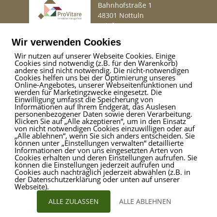
Bahnhofstraße 1
48301 Nottuln
Telefon
02509 99 49 871
Mail
info@provitare.de
Wir verwenden Cookies
Wir nutzen auf unserer Webseite Cookies. Einige
Cookies sind notwendig (z.B. für den Warenkorb)
Impressum
|
Haftungsausschluss
|
Datenschutz
andere sind nicht notwendig. Die nicht-notwendigen
Cookies helfen uns bei der Optimierung unseres
Online-Angebotes, unserer Webseitenfunktionen und
werden für Marketingzwecke eingesetzt. Die
Einwilligung umfasst die Speicherung von
ProVitare Commercial
Informationen auf Ihrem Endgerät, das Auslesen
GmbH
personenbezogener Daten sowie deren Verarbeitung.
Klicken Sie auf „Alle akzeptieren“, um in den Einsatz
Bahnhofstraße 1
von nicht notwendigen Cookies einzuwilligen oder auf
48301 Nottuln
„Alle ablehnen“, wenn Sie sich anders entscheiden. Sie
können unter „Einstellungen verwalten“ detaillierte
Telefon
02509 99 49 871
Informationen der von uns eingesetzten Arten von
Mail
info@provitare.de
Cookies erhalten und deren Einstellungen aufrufen. Sie
können die Einstellungen jederzeit aufrufen und
Cookies auch nachträglich jederzeit abwählen (z.B. in
der Datenschutzerklärung oder unten auf unserer
Webseite).
ALLE ZULASSEN
ALLE ABLEHNEN