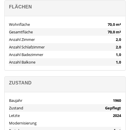
stephan.naerge(at)falcimmo.de
FLÄCHEN
Unsere kostenlose Hotline erreichen Sie 7 Tage in der Woche
unter:
0800 - 646 0 646
Wohnfläche
70,0 m²
Gesamtfläche
70,0 m²
Anzahl Zimmer
2,0
Anzahl Schlafzimmer
2,0
Anzahl Badezimmer
1,0
Anzahl Balkone
1,0
ZUSTAND
Baujahr
1960
Zustand
Gepflegt
Letzte
2024
Modernisierung