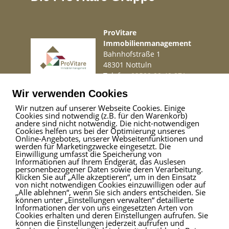
Die Objektbeschreibung wurde nach bestem Wissen und
Gewissen erstellt. Für die Richtigkeit oder Vollständigkeit
übernehmen wir jedoch keine Gewähr.
ProVitare
Immobilienmanagement
Sie wollen Ihre Immobilie ebenfalls professionell vermarkten?
Bahnhofstraße 1
Rufen Sie uns gerne an, wir stehen Ihnen von Mo. bis So. von
48301 Nottuln
6.00 - 22.00 h persönlich zur Seite.
Telefon
02509 99 49 871
Mail
info@provitare.de
Wir verwenden Cookies
Wir nutzen auf unserer Webseite Cookies. Einige
Cookies sind notwendig (z.B. für den Warenkorb)
Impressum
|
Haftungsausschluss
|
Datenschutz
andere sind nicht notwendig. Die nicht-notwendigen
Cookies helfen uns bei der Optimierung unseres
Online-Angebotes, unserer Webseitenfunktionen und
werden für Marketingzwecke eingesetzt. Die
Einwilligung umfasst die Speicherung von
ProVitare Commercial
Informationen auf Ihrem Endgerät, das Auslesen
GmbH
personenbezogener Daten sowie deren Verarbeitung.
Klicken Sie auf „Alle akzeptieren“, um in den Einsatz
Bahnhofstraße 1
von nicht notwendigen Cookies einzuwilligen oder auf
48301 Nottuln
„Alle ablehnen“, wenn Sie sich anders entscheiden. Sie
können unter „Einstellungen verwalten“ detaillierte
Telefon
02509 99 49 871
Informationen der von uns eingesetzten Arten von
Mail
info@provitare.de
Cookies erhalten und deren Einstellungen aufrufen. Sie
können die Einstellungen jederzeit aufrufen und