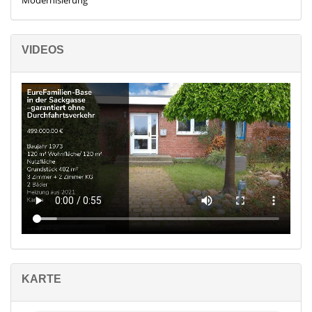
So entsteht ein Wohnbereich, der praktische Lösungen,
Rückzugsmöglichkeiten und zeitlosen Komfort harmonisch
miteinander verbindet.
VIDEOS
Vom Flur aus führt eine markante Betontreppe hinab in den
Keller, dessen Zugang sich bequem mit einer Tür verschließen
lässt. Dahinter öffnet sich ein beeindruckend vielseitiger
Untergeschossbereich, der weit mehr bietet als reinen Stauraum.
Gleich zu Beginn befinden sich zwei großzügige Räume hinter
Holzverschlagstüren, die mit eingebauten Regalen ausgestattet
sind und so reichlich Platz für Vorräte, Werkzeuge oder
persönliche Schätze bieten. Ergänzt wird dieser Bereich durch
eine weitere verschließbare kleine Abseite.
Zudem beherbergt der Keller einen separaten Heizungskeller
und eine geräumige Waschküche, die mit Regalen und allen
nötigen Versorgungsanschlüssen ausgestattet ist.
Hinter zwei weiteren Türen erstrecken sich zum einen ein großer
Raum, der mit etwas Kreativität unterschiedlich genutzt werden
KARTE
kann – ob als gemütliche Kellerbar, inspirierender Fitnessraum
oder Hobbybereich sowie ein weiterer Nebenraum. Beide Räume