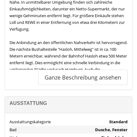
Nähe. In unmittelbarer Umgebung finden sich zahlreiche
Einkaufsmöglichkeiten, darunter ein Netto-Supermarkt, der nur
wenige Gehminuten entfernt liegt. Für größere Einkäufe stehen
Lidl und REWE in einer Entfernung von etwa drei Kilometern zur
Verfügung.
Die Anbindung an den öffentlichen Nahverkehr ist hervorragend.
Die nächste Bushaltestelle "Hasloh, Mittelweg" ist in ca. 100
Metern erreichbar, während der Bahnhof Hasloh etwa 500 Meter
entfernt liegt. Dies ermöglicht eine schnelle Verbindung in die
umliegenden Städte und nach Hamburg. Auch die
Autobahnauffahrt zur A7 ist in ca. drei Kilometern erreichbar,
Ganze Beschreibung ansehen
was eine bequeme Anbindung für Autofahrer bietet.
Für Familien mit Kindern ist die Umgebung besonders attraktiv,
da zahlreiche Sportstätten und Parks in der Nähe sind. Der neu
AUSSTATTUNG
gebaute Kindergarten befindet sich direkt nebenan und die
Grundschule ist nur ein Steinwurf entfernt. Der Megadrom RC
Ausstattungskategorie
Standard
Team Nord ist nur ca. 760 Meter entfernt und bietet vielfältige
Bad
Dusche, Fenster
Freizeitmöglichkeiten. Der Sonnenuhr-Park lädt zu entspannten
Spaziergängen ein und ist in ca. drei Kilometern erreichbar.