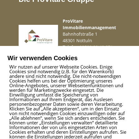
ProVitare
Immobilienmanagement
Bahnhofstraße 1
48301 Nottuln
Telefon
02509 99 49 871
Mail
info@provitare.de
Wir verwenden Cookies
Wir nutzen auf unserer Webseite Cookies. Einige
Cookies sind notwendig (z.B. für den Warenkorb)
Impressum
|
Haftungsausschluss
|
Datenschutz
andere sind nicht notwendig. Die nicht-notwendigen
Cookies helfen uns bei der Optimierung unseres
Online-Angebotes, unserer Webseitenfunktionen und
werden für Marketingzwecke eingesetzt. Die
Einwilligung umfasst die Speicherung von
ProVitare Commercial
Informationen auf Ihrem Endgerät, das Auslesen
GmbH
personenbezogener Daten sowie deren Verarbeitung.
Klicken Sie auf „Alle akzeptieren“, um in den Einsatz
Bahnhofstraße 1
von nicht notwendigen Cookies einzuwilligen oder auf
48301 Nottuln
„Alle ablehnen“, wenn Sie sich anders entscheiden. Sie
können unter „Einstellungen verwalten“ detaillierte
Telefon
02509 99 49 871
Informationen der von uns eingesetzten Arten von
Mail
info@provitare.de
Cookies erhalten und deren Einstellungen aufrufen. Sie
können die Einstellungen jederzeit aufrufen und