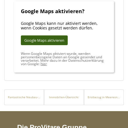
Ihr Ansprechpartner: Andreas Franzke, heilbronn@falcimmo.de
Besuchen Sie uns auch in unserem Büro in: Neckarsulmer Str. 2,
Google Maps aktivieren?
74076 Heilbronn
Google Maps kann nur aktiviert werden,
Sie denken selbst über die Veräußerung Ihrer Immobilie nach
wenn Cookies gesetzt werden dürfen.
oder möchten einfach nur wissen, was diese wert ist? Bei uns
erhalten Sie kostenlos eine professionelle Wertermittlung! Gehen
Google Maps aktivieren
Sie hierzu auf: https://www.falcimmo.de/wertermittlung-
immobilien.html oder kontaktieren Sie uns.
Wenn Google Maps aktiviert wurde, werden
personenbezogene Daten an Google gesendet und
verarbeitet. Mehr dazu in der Datenschutzerklärung
von Google:
hier
Fantastische Neubau-Wohnung mit Gemeinschaftspool in Palma
Immobilien-Übersicht
Erstbezug in Meeresnähe, Terrasse mit herrlichem Blick – FALC Immobilien Heilbronn
Die ProVitare Gruppe