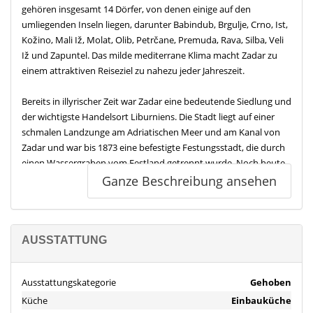
gehören insgesamt 14 Dörfer, von denen einige auf den
umliegenden Inseln liegen, darunter Babindub, Brgulje, Crno, Ist,
Kožino, Mali Iž, Molat, Olib, Petrčane, Premuda, Rava, Silba, Veli
Iž und Zapuntel. Das milde mediterrane Klima macht Zadar zu
einem attraktiven Reiseziel zu nahezu jeder Jahreszeit.
Bereits in illyrischer Zeit war Zadar eine bedeutende Siedlung und
der wichtigste Handelsort Liburniens. Die Stadt liegt auf einer
schmalen Landzunge am Adriatischen Meer und am Kanal von
Zadar und war bis 1873 eine befestigte Festungsstadt, die durch
einen Wassergraben vom Festland getrennt wurde. Noch heute
zeugen der große Hafen und die vier historischen Stadttore von
Ganze Beschreibung ansehen
dieser Vergangenheit, darunter das Marinetor mit einem
Fragment eines römischen Triumphbogens sowie die nach einem
Entwurf von Sanmicheli errichtete Porta di Terraferma.
AUSSTATTUNG
Der überwiegende Teil der Altstadt ist vom venezianischen
Baustil geprägt. Besonders hervorzuheben sind die historischen
Ausstattungskategorie
Gehoben
Plätze wie der Herrenplatz mit dem ehemaligen
Küche
Einbauküche
Hauptwachtgebäude und der Gradska Straža, in der sich heute