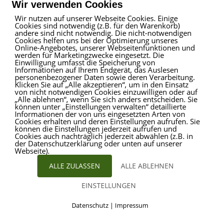
Wir verwenden Cookies
Wir nutzen auf unserer Webseite Cookies. Einige
Cookies sind notwendig (z.B. für den Warenkorb)
Impressum
|
Haftungsausschluss
|
Datenschutz
andere sind nicht notwendig. Die nicht-notwendigen
Cookies helfen uns bei der Optimierung unseres
Online-Angebotes, unserer Webseitenfunktionen und
werden für Marketingzwecke eingesetzt. Die
Einwilligung umfasst die Speicherung von
ProVitare Commercial
Informationen auf Ihrem Endgerät, das Auslesen
GmbH
personenbezogener Daten sowie deren Verarbeitung.
Klicken Sie auf „Alle akzeptieren“, um in den Einsatz
Bahnhofstraße 1
von nicht notwendigen Cookies einzuwilligen oder auf
48301 Nottuln
„Alle ablehnen“, wenn Sie sich anders entscheiden. Sie
können unter „Einstellungen verwalten“ detaillierte
Telefon
02509 99 49 871
Informationen der von uns eingesetzten Arten von
Mail
info@provitare.de
Cookies erhalten und deren Einstellungen aufrufen. Sie
können die Einstellungen jederzeit aufrufen und
Cookies auch nachträglich jederzeit abwählen (z.B. in
der Datenschutzerklärung oder unten auf unserer
Webseite).
ALLE ZULASSEN
ALLE ABLEHNEN
EINSTELLUNGEN
© ProVitare 2017 | designed von
Kirsten Deggim
Datenschutz
|
Impressum
Marketing & Design
Cookies