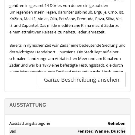
gehören insgesamt 14 Dörfer, von denen einige auf den
umliegenden Inseln liegen, darunter Babindub, Brgulje, Crno, Ist,
Kožino, Mali Iž, Molat, Olib, Petrčane, Premuda, Rava, Silba, Veli
Iž und Zapuntel. Das milde mediterrane Klima macht Zadar zu
einem attraktiven Reiseziel zu nahezu jeder Jahreszeit.
Bereits in illyrischer Zeit war Zadar eine bedeutende Siedlung und
der wichtigste Handelsort Liburniens. Die Stadt liegt auf einer
schmalen Landzunge am Adriatischen Meer und am Kanal von
Zadar und war bis 1873 eine befestigte Festungsstadt, die durch
einen Wassergraben vom Festland getrennt wurde. Noch heute
zeugen der große Hafen und die vier historischen Stadttore von
Ganze Beschreibung ansehen
dieser Vergangenheit, darunter das Marinetor mit einem
Fragment eines römischen Triumphbogens sowie die nach einem
Entwurf von Sanmicheli errichtete Porta di Terraferma.
AUSSTATTUNG
Der überwiegende Teil der Altstadt ist vom venezianischen
Baustil geprägt. Besonders hervorzuheben sind die historischen
Ausstattungskategorie
Gehoben
Plätze wie der Herrenplatz mit dem ehemaligen
Bad
Fenster, Wanne, Dusche
Hauptwachtgebäude und der Gradska Straža, in der sich heute