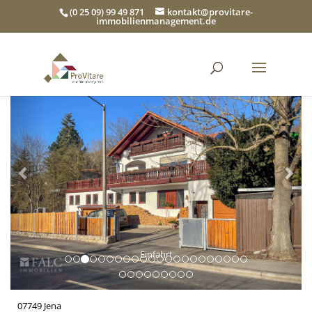
(0 25 09) 99 49 871
kontakt@provitare-
immobilienmanagement.de
Zurück
Wei
Einfahrt
07749 Jena