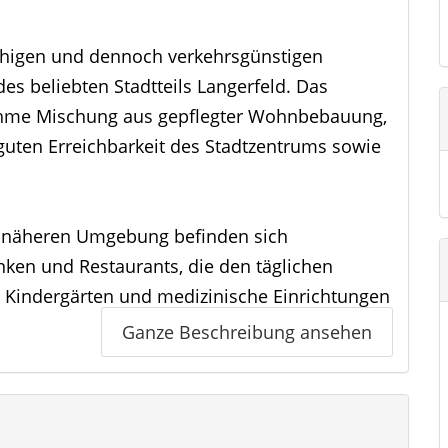
ruhigen und dennoch verkehrsgünstigen
s beliebten Stadtteils Langerfeld. Das
ehme Mischung aus gepflegter Wohnbebauung,
guten Erreichbarkeit des Stadtzentrums sowie
der näheren Umgebung befinden sich
ken und Restaurants, die den täglichen
Kindergärten und medizinische Einrichtungen
uspunkt für Familien und Berufstätige.
Ganze Beschreibung ansehen
ls: Mehrere Bushaltestellen liegen in
-Langerfeld ist nur wenige Minuten entfernt
tung Wuppertal-Zentrum, Schwelm oder Hagen.