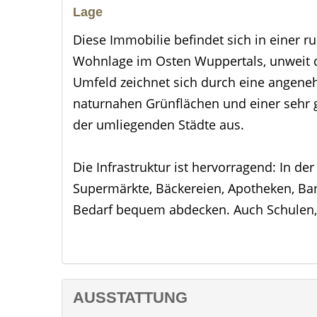
Lage
Diese Immobilie befindet sich in einer 
Wohnlage im Osten Wuppertals, unweit de
Umfeld zeichnet sich durch eine angen
naturnahen Grünflächen und einer sehr 
der umliegenden Städte aus.
Die Infrastruktur ist hervorragend: In 
Supermärkte, Bäckereien, Apotheken, Ban
Bedarf bequem abdecken. Auch Schulen, 
sind schnell zu erreichen – ein klarer Pl
Die Verkehrsanbindung überzeugt ebenfal
fußläufiger Nähe, der Bahnhof Wuppertal
AUSSTATTUNG
und bietet schnelle Verbindungen Rich