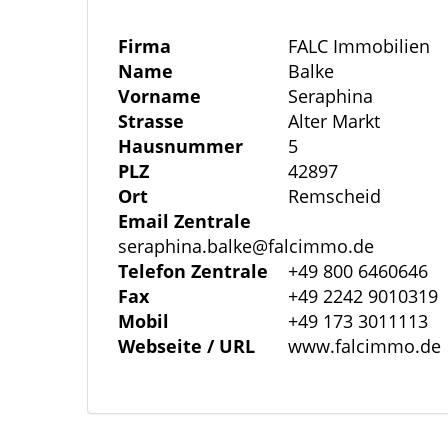
Sanierungsmaßnahmen im Wohnhaus 19
Firma
FALC Immobilien
- Neuer Dachstuhl inklusive Dacheind
Name
Balke
Vorname
Seraphina
- Teilweise neu verschieferte Fassade
Strasse
Alter Markt
- Erneuerung von Decken- und Bodenfläc
Hausnummer
5
- Neue Fenster und Türen, ausgestattet m
PLZ
42897
- Einbau eines komplett neuen Treppen
Ort
Remscheid
- Erneuerung der gesamten Elektrik sow
Email Zentrale
seraphina.balke@falcimmo.de
- Neuverlegung sämtlicher Gas- und Was
Telefon Zentrale
+49 800 6460646
- Neue sanitäre Anlagen auf allen Etagen
Fax
+49 2242 9010319
- Installation einer modernen Gegensprec
Mobil
+49 173 3011113
- Einbau eines stilvollen Kachelofens m
Webseite / URL
www.falcimmo.de
- Vollständiger Kellerausbau inklusive A
- Pflasterung des Gartens und der Einfah