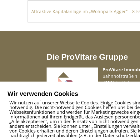
Sanierung des alten Hallenteils:
- Neues Dach
- Austausch sämtlicher Fenster und Türe
- Komplette Erneuerung von Elektrik, Ga
- umfassende Ausschachtung und neue I
- Gegensprechanlage in Verbindung mi
Die ProVitare Gruppe
ProVitare Immo
Bahnhofstraße 1
MIETEINNAHMEN HALLE JÄHRLICH
48301 Nottuln
Kaltmiete: 10.608,00€
Telefon
02509 99 
Wir verwenden Cookies
Mail
info@provita
Vorauszahlung Betriebs- und Nebenkost
Wir nutzen auf unserer Webseite Cookies. Einige Cookies sin
notwendig. Die nicht-notwendigen Cookies helfen uns bei d
Webseitenfunktionen und werden für Marketingzwecke einges
Mietvertrag bis: unbefristet
Informationen auf Ihrem Endgerät, das Auslesen personenbez
„Alle akzeptieren“, um in den Einsatz von nicht notwendigen 
Objektbeschreibung
anders entscheiden. Sie können unter „Einstellungen verwalte
von Cookies erhalten und deren Einstellungen aufrufen. Sie 
nachträglich jederzeit abwählen (z.B. in der Datenschutzerkl
Dieses außergewöhnliche Immobilienang