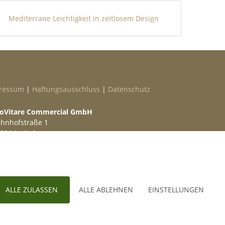
Mediterrane Leichtigkeit in zeitlosem Design
ressum
|
Haftungsausschluss
|
Datenschutz
oVitare Commercial GmbH
hnhofstraße 1
301 Nottuln
lefon
02509 99 49 871
ail
info@provitare.de
ALLE ZULASSEN
ALLE ABLEHNEN
EINSTELLUNGEN