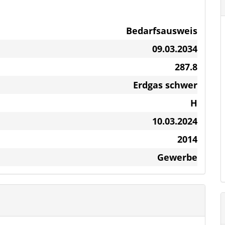
Bedarfsausweis
enster
09.03.2034
287.8
rrasse
Erdgas schwer
H
eppen, Verkleidungen)
10.03.2024
um
2014
3 Eingängen, Büro und Garagenstellplätzen
Gewerbe