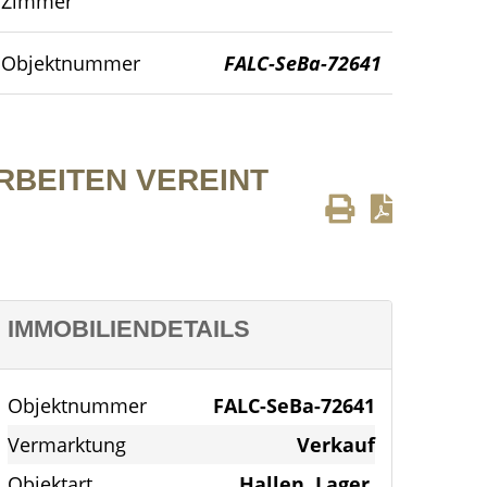
Zimmer
Ansicht Haus
Objektnummer
FALC-SeBa-72641
RBEITEN VEREINT
IMMOBILIENDETAILS
Objektnummer
FALC-SeBa-72641
Vermarktung
Verkauf
Objektart
Hallen, Lager,