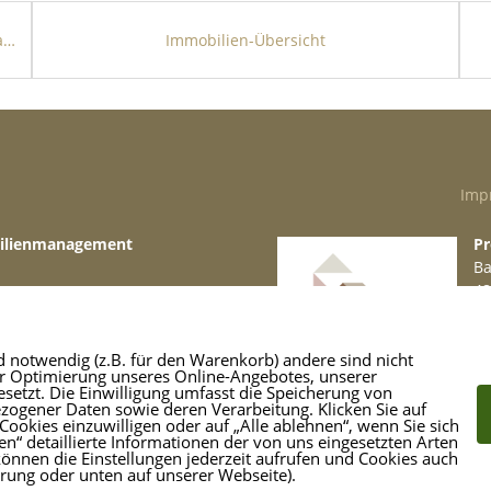
Attraktive Kapitalanlage im „Wohnpark Agger“ – 8-Familienhaus mit Stellplätzen und Carports
Immobilien-Übersicht
n
sleitungen und Heizung
solierung
t dem Wohnhaus
Imp
bilienmanagement
Pr
Ba
48
49 871
Te
re.de
M
en: 720,00€
d notwendig (z.B. für den Warenkorb) andere sind nicht
er Optimierung unseres Online-Angebotes, unserer
etzt. Die Einwilligung umfasst die Speicherung von
ogener Daten sowie deren Verarbeitung. Klicken Sie auf
Cookies einzuwilligen oder auf „Alle ablehnen“, wenn Sie sich
n“ detaillierte Informationen der von uns eingesetzten Arten
können die Einstellungen jederzeit aufrufen und Cookies auch
ärung oder unten auf unserer Webseite).
ebot vereint wohnen und arbeiten auf einem