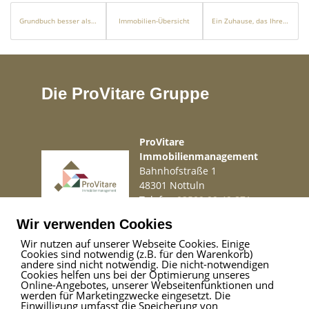
Grundbuch besser als Sparbuch
Immobilien-Übersicht
Ein Zuhause, das Ihre Träume übertrifft
Die ProVitare Gruppe
ProVitare
Immobilienmanagement
Bahnhofstraße 1
48301 Nottuln
Telefon
02509 99 49 871
Mail
info@provitare.de
Wir verwenden Cookies
Wir nutzen auf unserer Webseite Cookies. Einige
Cookies sind notwendig (z.B. für den Warenkorb)
Impressum
|
Haftungsausschluss
|
Datenschutz
andere sind nicht notwendig. Die nicht-notwendigen
Cookies helfen uns bei der Optimierung unseres
Online-Angebotes, unserer Webseitenfunktionen und
werden für Marketingzwecke eingesetzt. Die
Einwilligung umfasst die Speicherung von