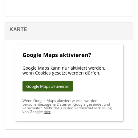
Gerne beraten wir Sie auch persönlich in unserem Büro in:
52062 Aachen
Theaterstraße 46
kostenlose Hotline: 0800 646 0 646
KARTE
Google Maps aktivieren?
Google Maps kann nur aktiviert werden,
wenn Cookies gesetzt werden dürfen.
Google Maps aktivieren
Wenn Google Maps aktiviert wurde, werden
personenbezogene Daten an Google gesendet und
verarbeitet. Mehr dazu in der Datenschutzerklärung
von Google:
hier