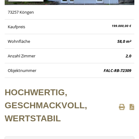
73257 Köngen
199.000,00 €
Kaufpreis
Wohnfläche
58,0 m²
Anzahl Zimmer
2,0
Objektnummer
FALC-RB-72309
HOCHWERTIG,
GESCHMACKVOLL,
WERTSTABIL