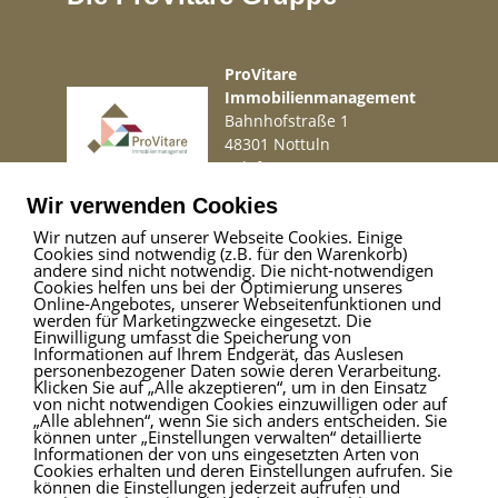
ProVitare
Immobilienmanagement
Bahnhofstraße 1
48301 Nottuln
Telefon
02509 99 49 871
Mail
info@provitare.de
Wir verwenden Cookies
Wir nutzen auf unserer Webseite Cookies. Einige
Cookies sind notwendig (z.B. für den Warenkorb)
Impressum
|
Haftungsausschluss
|
Datenschutz
andere sind nicht notwendig. Die nicht-notwendigen
Cookies helfen uns bei der Optimierung unseres
Online-Angebotes, unserer Webseitenfunktionen und
werden für Marketingzwecke eingesetzt. Die
Einwilligung umfasst die Speicherung von
ProVitare Commercial
Informationen auf Ihrem Endgerät, das Auslesen
GmbH
personenbezogener Daten sowie deren Verarbeitung.
Klicken Sie auf „Alle akzeptieren“, um in den Einsatz
Bahnhofstraße 1
von nicht notwendigen Cookies einzuwilligen oder auf
48301 Nottuln
„Alle ablehnen“, wenn Sie sich anders entscheiden. Sie
können unter „Einstellungen verwalten“ detaillierte
Telefon
02509 99 49 871
Informationen der von uns eingesetzten Arten von
Mail
info@provitare.de
Cookies erhalten und deren Einstellungen aufrufen. Sie
können die Einstellungen jederzeit aufrufen und