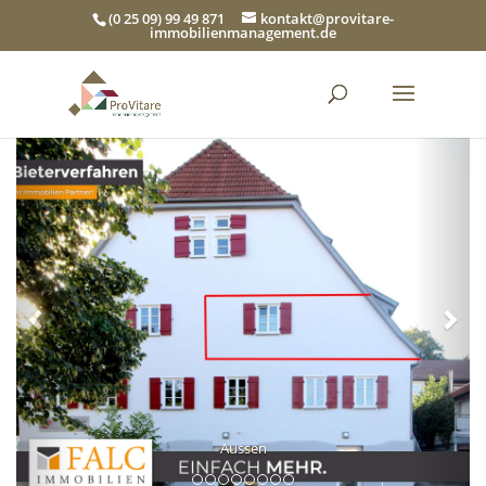
(0 25 09) 99 49 871
kontakt@provitare-
immobilienmanagement.de
Zurück
Wei
Aussen