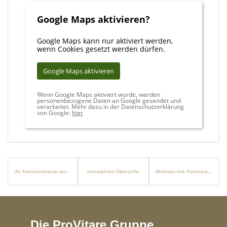
Google Maps aktivieren?
Google Maps kann nur aktiviert werden,
wenn Cookies gesetzt werden dürfen.
Google Maps aktivieren
Wenn Google Maps aktiviert wurde, werden
personenbezogene Daten an Google gesendet und
verarbeitet. Mehr dazu in der Datenschutzerklärung
von Google:
hier
Ihr Familientraum wird Wirklichkeit
Immobilien-Übersicht
Wohnen mit Potenzial – 3-Zimmer-Wohnung mit Balkon und ausbaufähigem Spitzboden
Die ProVitare Gruppe