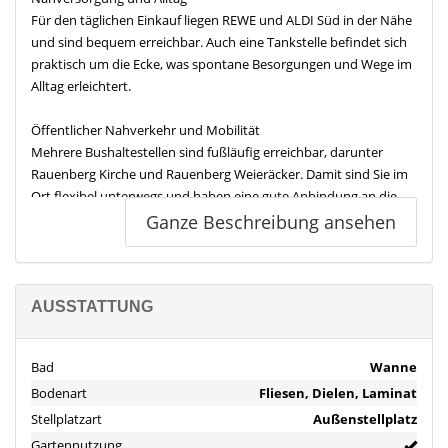
Für den täglichen Einkauf liegen REWE und ALDI Süd in der Nähe
und sind bequem erreichbar. Auch eine Tankstelle befindet sich
praktisch um die Ecke, was spontane Besorgungen und Wege im
Alltag erleichtert.
Öffentlicher Nahverkehr und Mobilität
Mehrere Bushaltestellen sind fußläufig erreichbar, darunter
Rauenberg Kirche und Rauenberg Weieräcker. Damit sind Sie im
Ort flexibel unterwegs und haben eine gute Anbindung an die
umliegenden Bereiche. Für die individuelle Mobilität ist die
Ganze Beschreibung ansehen
Autobahn A6 über die Anschlussstelle Wiesloch Rauenberg in
wenigen Minuten mit dem Auto erreichbar. Für weiter entfernte
Ziele bietet sich der Bahnhof Wiesloch Walldorf in der Nähe an.
Die nächstgelegenen Flughäfen Frankfurt, Stuttgart sowie
AUSSTATTUNG
Karlsruhe Baden Baden sind je nach Verkehrslage gut erreichbar.
Bad
Wanne
Freizeit und Erholung
Bodenart
Fliesen, Dielen, Laminat
Für Auszeiten im Grünen liegen mehrere Parkanlagen in der
Nähe, darunter der Schlosspark sowie der Rauenberger Tierpark.
Stellplatzart
Außenstellplatz
Sportlich Aktive profitieren von kurzen Wegen zur
Gartennutzung