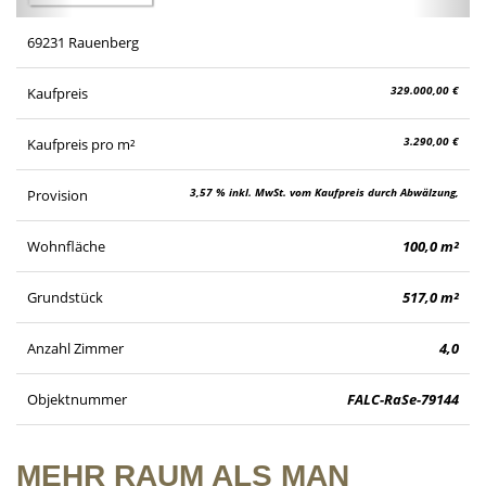
69231 Rauenberg
329.000,00 €
Kaufpreis
3.290,00 €
Kaufpreis pro m²
3,57 % inkl. MwSt. vom Kaufpreis durch Abwälzung,
Provision
weitere Info unter "sonstige Angaben" im Exposé
Wohnfläche
100,0 m²
Grundstück
517,0 m²
Anzahl Zimmer
4,0
Objektnummer
FALC-RaSe-79144
MEHR RAUM ALS MAN