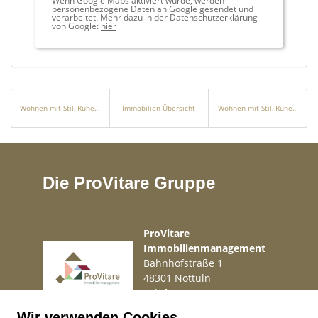
Wenn Google Maps aktiviert wurde, werden
personenbezogene Daten an Google gesendet und
verarbeitet. Mehr dazu in der Datenschutzerklärung
von Google:
hier
Wohnen mit Stil, Ruhe und Gestaltungsfreiheit in Oberwiehl
Immobilien-Übersicht
Wohnen mit Stil, Ruhe und Gestaltungsfreiheit in Oberwiehl
Die ProVitare Gruppe
ProVitare
Immobilienmanagement
Bahnhofstraße 1
48301 Nottuln
Telefon
02509 99 49 871
Mail
info@provitare.de
Wir verwenden Cookies