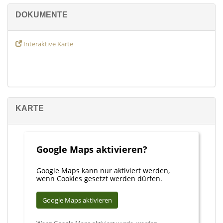
erhalten Sie kostenlos eine professionelle Wertermittlung! Gehen
DOKUMENTE
Sie hierzu auf: https://www.falcimmo.de/wertermittlung-
immobilien.html oder kontaktieren Sie uns.
Interaktive Karte
KARTE
Google Maps aktivieren?
Google Maps kann nur aktiviert werden,
wenn Cookies gesetzt werden dürfen.
Google Maps aktivieren