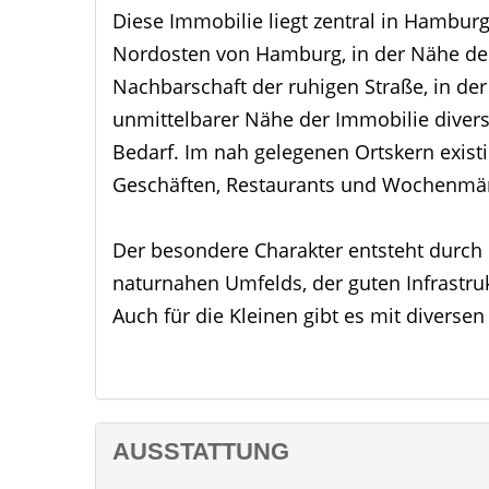
Diese Immobilie liegt zentral in Hamburg
Nordosten von Hamburg, in der Nähe des
Nachbarschaft der ruhigen Straße, in der
unmittelbarer Nähe der Immobilie divers
Bedarf. Im nah gelegenen Ortskern existi
Geschäften, Restaurants und Wochenmär
Der besondere Charakter entsteht durch 
naturnahen Umfelds, der guten Infrastru
Auch für die Kleinen gibt es mit diverse
Gymnasium ein breites Angebot.
Egal, ob Sie einen Spaziergang entlang 
Bahnen im modernen Hallenbad ziehen ode
gestalten.
AUSSTATTUNG