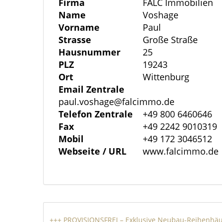
Firma
FALC Immobilien
lädt nicht nur zum gemeinsamen Kochen
Name
Voshage
sondern auch zum Entspannen und Erholen
Vorname
Paul
ein zu Hause ausmacht. Ob Sie den groß
Strasse
Große Straße
Sofa. In dieser Immobilie wurde an all
Hausnummer
25
gelangen Sie über die Treppe in das Obe
PLZ
19243
Ort
Wittenburg
Fenster wieder sonnendurchflutete und
Email Zentrale
erreichen Sie alle Räume der Etage. Die
paul.voshage@falcimmo.de
als Schlaf-, als auch als Arbeitszimmer 
Telefon Zentrale
+49 800 6460646
wieder zurück in den Flur schweifen, kö
Fax
+49 2242 9010319
die letzte Treppe hinauf in das Dachges
Mobil
+49 172 3046512
Webseite / URL
www.falcimmo.de
Tageslichtbad und einem durch eine Gau
angrenzender Ankleide.
Die Einheiten werden exklusiv der Boden
verkauft und übergeben. Sollte ein Verka