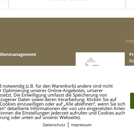
träger übernommen werden, auch die
 den Bauträger übernommen werden.
ng im Bau- und Planwesen und Schauen Sie sich
user genauer an. Moderne Aspekte und höchste
Imp
kalen Hinguckern, zum Beispiel durch das
bilienmanagement
Pr
assade. Die verbauten Gauben sorgen für
Ba
 der Ihnen gegeben Räumlichkeiten.
48
49 871
Te
re.de
M
 des Projektes Hüllenkamp 129 in 22149
d notwendig (z.B. für den Warenkorb) andere sind nicht
er Optimierung unseres Online-Angebotes, unserer
etzt. Die Einwilligung umfasst die Speicherung von
ogener Daten sowie deren Verarbeitung. Klicken Sie auf
Cookies einzuwilligen oder auf „Alle ablehnen“, wenn Sie sich
n“ detaillierte Informationen der von uns eingesetzten Arten
r zum Teil auf Angaben des Bauträgers. Für
können die Einstellungen jederzeit aufrufen und Cookies auch
ärung oder unten auf unserer Webseite).
rnehmen wir keine Gewähr. Die
|
Datenschutz
Impressum
ggim Marketing & Design
hten) sind unverbindliche Darstellungen.