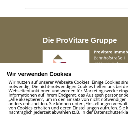
kann dies gegen Aufpreis gern vom Bau
Hausanschlüsse können optional durch
Profitieren Sie von jahrelanger Erfahru
noch heute die Details dieser Reihenhä
Die ProVitare Gruppe
Energiestandards sind gepaart mit rusti
ProVitare Immo
Nutzen der zu Teilen verbauten Klinkerf
Bahnhofstraße 1
maximale Effektivität in der Ausnutzung
48301 Nottuln
Telefon
02509 99 
Sonstiges
Wir verwenden Cookies
Mail
info@provita
Wir sind vom Bauträger mit dem Verkauf
Wir nutzen auf unserer Webseite Cookies. Einige Cookies sin
notwendig. Die nicht-notwendigen Cookies helfen uns bei d
Hamburg beauftragt worden.
Webseitenfunktionen und werden für Marketingzwecke einges
Informationen auf Ihrem Endgerät, das Auslesen personenbez
„Alle akzeptieren“, um in den Einsatz von nicht notwendigen 
anders entscheiden. Sie können unter „Einstellungen verwalte
Die Objektbeschreibung beruht ganz ode
von Cookies erhalten und deren Einstellungen aufrufen. Sie 
nachträglich jederzeit abwählen (z.B. in der Datenschutzerkl
die Richtigkeit oder Vollständigkeit übe
© ProVitare 2017 | designed von
Kirsten De
Visualisierungen (Innen- und Außenansic
Cookies