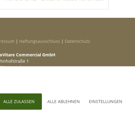
ressum
|
Haftungsausschluss
|
Datenschutz
oVitare Commercial GmbH
hnhofstraße 1
301 Nottuln
lefon
02509 99 49 871
ail
info@provitare.de
ALLE ZULASSEN
ALLE ABLEHNEN
EINSTELLUNGEN