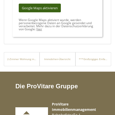
Google Maps aktivieren
Wenn Google Maps aktiviert wurde, werden
personenbezogene Daten an Google gesendet und
verarbeitet. Mehr dazu in der Datenschutzerklärung
von Google:
hier
2-Zimmer Wohnung in beliebter Lage von Tübingen
Immobilien-Übersicht
***Großzügiges Einfamilienhaus mit Einliegerwohnungen, Scheune und großem Garten***
Die ProVitare Gruppe
ProVitare
Immobilienmanagement
Bahnhofstraße 1