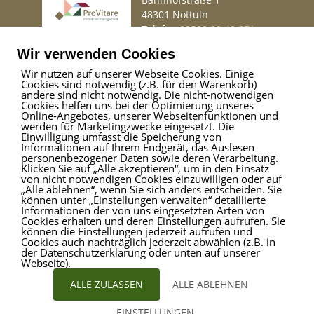
48301 Nottuln
Telefon
02509 99 49 871
Mail
info@provitare.de
Wir verwenden Cookies
Wir nutzen auf unserer Webseite Cookies. Einige
Cookies sind notwendig (z.B. für den Warenkorb)
Impressum
|
Haftungsausschluss
|
Datenschutz
andere sind nicht notwendig. Die nicht-notwendigen
Cookies helfen uns bei der Optimierung unseres
Online-Angebotes, unserer Webseitenfunktionen und
werden für Marketingzwecke eingesetzt. Die
Einwilligung umfasst die Speicherung von
ProVitare Commercial
Informationen auf Ihrem Endgerät, das Auslesen
GmbH
personenbezogener Daten sowie deren Verarbeitung.
Klicken Sie auf „Alle akzeptieren“, um in den Einsatz
Bahnhofstraße 1
von nicht notwendigen Cookies einzuwilligen oder auf
48301 Nottuln
„Alle ablehnen“, wenn Sie sich anders entscheiden. Sie
können unter „Einstellungen verwalten“ detaillierte
Telefon
02509 99 49 871
Informationen der von uns eingesetzten Arten von
Mail
info@provitare.de
Cookies erhalten und deren Einstellungen aufrufen. Sie
können die Einstellungen jederzeit aufrufen und
Cookies auch nachträglich jederzeit abwählen (z.B. in
der Datenschutzerklärung oder unten auf unserer
Webseite).
ALLE ZULASSEN
ALLE ABLEHNEN
EINSTELLUNGEN