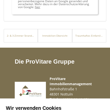
personenbezogene Daten an Google gesendet und
verarbeitet. Mehr dazu in der Datenschutzerklärung
von Google:
hier
2- & 3-Zimmer Strandapartment an der Playa Flamenca
Immobilien-Übersicht
Traumhaftes Einfamilienhaus in Nottuln-Darup – Ihr neues Familienglück!
Die ProVitare Gruppe
ProVitare
Immobilienmanagement
Bahnhofstraße 1
48301 Nottuln
Telefon
02509 99 49 871
Mail
info@provitare.de
Wir verwenden Cookies