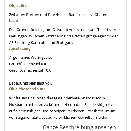
Objekttitel
Zwischen Bretten und Pforzheim - Baulücke in Nußbaum
Lage
Das Grundstück liegt am Ortsrand von Nussbaum, Teilort von
Neulingen, zwischen Pforzheim und Bretten gut gelegen zu der
A8 Richtung Karlsruhe und Stuttgart.
Ausstattung
Allgemeines Wohngebiet
Grundflächenzahl 0,4
Geschossflächenzahl 0,6
Bebauungsplan liegt vor.
Objektbeschreibung
Wir freuen uns Ihnen dieses wunderbare Grundstück in
Nußbaum anbieten zu können. Hier haben Sie die Möglichkeit
auf einem ruhigen und sonnigen Stückchen Erde ihren Traum
vom eigenen Zuhause zu verwirklichen. Genießen Sie die
entspannte Ruhe und gleichzeitigen Nähe zur Großstadt
Ganze Beschreibung ansehen
Pforzheim und der A8 im Süden und Bretten im Norden. Dieser