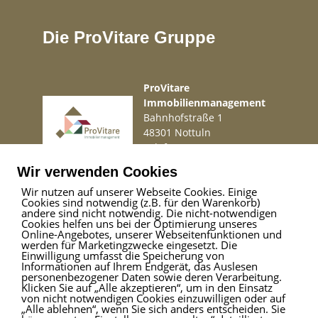
Die ProVitare Gruppe
ProVitare
Immobilienmanagement
Bahnhofstraße 1
48301 Nottuln
Telefon
02509 99 49 871
Mail
info@provitare.de
Wir verwenden Cookies
Wir nutzen auf unserer Webseite Cookies. Einige
Cookies sind notwendig (z.B. für den Warenkorb)
Impressum
|
Haftungsausschluss
|
Datenschutz
andere sind nicht notwendig. Die nicht-notwendigen
Cookies helfen uns bei der Optimierung unseres
Online-Angebotes, unserer Webseitenfunktionen und
werden für Marketingzwecke eingesetzt. Die
Einwilligung umfasst die Speicherung von
ProVitare Commercial
Informationen auf Ihrem Endgerät, das Auslesen
GmbH
personenbezogener Daten sowie deren Verarbeitung.
Klicken Sie auf „Alle akzeptieren“, um in den Einsatz
Bahnhofstraße 1
von nicht notwendigen Cookies einzuwilligen oder auf
48301 Nottuln
„Alle ablehnen“, wenn Sie sich anders entscheiden. Sie