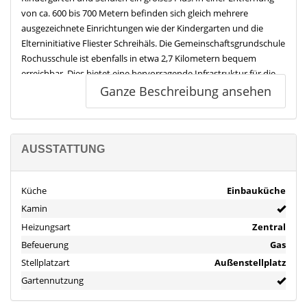
von ca. 600 bis 700 Metern befinden sich gleich mehrere
ausgezeichnete Einrichtungen wie der Kindergarten und die
Elterninitiative Fliester Schreihäls. Die Gemeinschaftsgrundschule
Rochusschule ist ebenfalls in etwa 2,7 Kilometern bequem
erreichbar. Dies bietet eine hervorragende Infrastruktur für die
frühkindliche und schulische Bildung Ihrer Kinder.
Ganze Beschreibung ansehen
Ein weiteres wichtiges Merkmal dieser Gegend sind die
zahlreichen Spielplätze in unmittelbarer Nähe. Der
nächstgelegene Spielplatz ist nur ca. 320 Meter entfernt, was es
AUSSTATTUNG
einfach macht, den Nachwuchs sicher draußen spielen zu lassen
und Freizeit einfach zu genießen.
Küche
Einbauküche
Objektbeschreibung
Kamin
Großzügiges Einfamilienhaus mit Kamin, Terrasse und Garten –
Heizungsart
Zentral
Baujahr 1988
Befeuerung
Gas
Dieses Einfamilienhaus aus dem Baujahr 1988 bietet mit ca. 160
Stellplatzart
Außenstellplatz
m² Wohnfläche und 6 Zimmern viel Platz für Familien, Paare oder
Gartennutzung
alle, die großzügiges Wohnen schätzen. Die durchdachte
Raumaufteilung sowie der Garten mit Terrasse schaffen ein