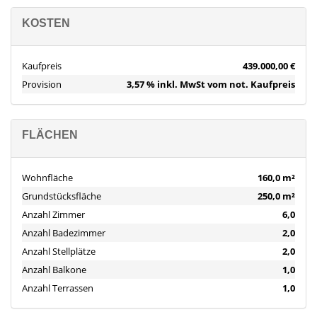
Rundum-Service.
KOSTEN
Gerne stehe ich Ihnen mit der Vermittlung der für Sie passenden
Baufinanzierung über unser Schwesterunternehmen FALC-
Finance zur Verfügung.
Kaufpreis
439.000,00 €
Provision
3,57 % inkl. MwSt vom not. Kaufpreis
FLÄCHEN
Wohnfläche
160,0 m²
Grundstücksfläche
250,0 m²
Anzahl Zimmer
6,0
Anzahl Badezimmer
2,0
Anzahl Stellplätze
2,0
Anzahl Balkone
1,0
Anzahl Terrassen
1,0