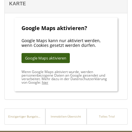
KARTE
Google Maps aktivieren?
Google Maps kann nur aktiviert werden,
wenn Cookies gesetzt werden dürfen.
Google Maps aktivieren
Wenn Google Maps aktiviert wurde, werden
personenbezogene Daten an Google gesendet und
verarbeitet. Mehr dazu in der Datenschutzerklärung
von Google:
hier
Einzigartiger Bungalow: Moderner Grundriss trifft gemütlichen Charme und pflegeleichten Garten!
Immobilien-Übersicht
Tolles Trio!