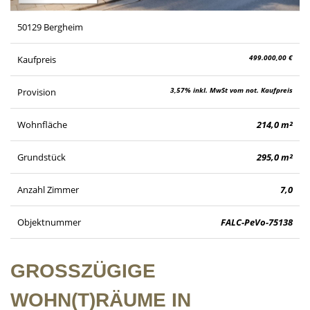
50129 Bergheim
499.000,00 €
Kaufpreis
3,57% inkl. MwSt vom not. Kaufpreis
Provision
Wohnfläche
214,0 m²
Grundstück
295,0 m²
Anzahl Zimmer
7,0
Objektnummer
FALC-PeVo-75138
GROSSZÜGIGE W
OHN(T)RÄUME IN R