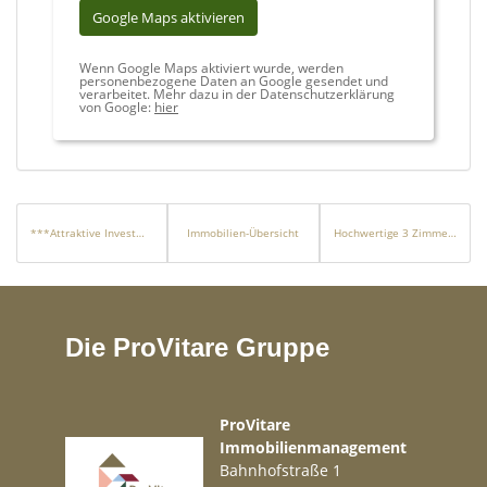
Google Maps aktivieren
Wenn Google Maps aktiviert wurde, werden
personenbezogene Daten an Google gesendet und
verarbeitet. Mehr dazu in der Datenschutzerklärung
von Google:
hier
***Attraktive Investmentchance – Großzügiges Areal mit flexibler Nutzung in Nörten-Hardenberg***
Immobilien-Übersicht
Hochwertige 3 Zimmer Neubauwohnung mit moderner Architektur und Komfort auf hohem Niveau
Die ProVitare Gruppe
ProVitare
Immobilienmanagement
Bahnhofstraße 1