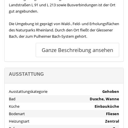
Landstraßen L 91 und L 213 sowie Busverbindungen ist der Ort
gut angebunden.
Die Umgebung ist geprägt von Wald-, Feld- und Erholungsflächen
des Naturparks Rheinland. Durch den Ort fließt der Glessener
Bach, der zum Pulheimer Bach-System gehört.
Glessen bietet eine ländlich geprägte Wohnlage mit guter
Ganze Beschreibung ansehen
Infrastruktur: Grundschule, Kindergärten, Einkaufsmöglichkeiten
und Freizeitangebote wie Reiterhöfe und der bei Familien
beliebte Glessener Mühlenhof. Es gilt als ruhiger,
familienfreundlicher Wohnort mit direkter Nähe zur Großstadt
AUSSTATTUNG
Köln.
Ausstattung
Ausstattungskategorie
Gehoben
Wohnung Split Level ca. 139 m²:
Bad
Dusche, Wanne
5 Zimmer
Küche
Einbauküche
2 Badezimmer
1 Gäste WC
Bodenart
Fliesen
1 großer Balkon
Heizungsart
Zentral
1 separater Zugang