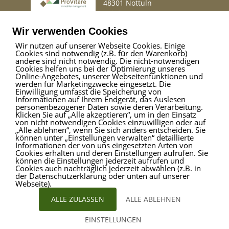
48301 Nottuln
Telefon
02509 99 49 871
Mail
info@provitare.de
Wir verwenden Cookies
Wir nutzen auf unserer Webseite Cookies. Einige
Cookies sind notwendig (z.B. für den Warenkorb)
Impressum
|
Haftungsausschluss
|
Datenschutz
andere sind nicht notwendig. Die nicht-notwendigen
Cookies helfen uns bei der Optimierung unseres
Online-Angebotes, unserer Webseitenfunktionen und
werden für Marketingzwecke eingesetzt. Die
Einwilligung umfasst die Speicherung von
ProVitare Commercial
Informationen auf Ihrem Endgerät, das Auslesen
GmbH
personenbezogener Daten sowie deren Verarbeitung.
Klicken Sie auf „Alle akzeptieren“, um in den Einsatz
Bahnhofstraße 1
von nicht notwendigen Cookies einzuwilligen oder auf
48301 Nottuln
„Alle ablehnen“, wenn Sie sich anders entscheiden. Sie
können unter „Einstellungen verwalten“ detaillierte
Telefon
02509 99 49 871
Informationen der von uns eingesetzten Arten von
Mail
info@provitare.de
Cookies erhalten und deren Einstellungen aufrufen. Sie
können die Einstellungen jederzeit aufrufen und
Cookies auch nachträglich jederzeit abwählen (z.B. in
der Datenschutzerklärung oder unten auf unserer
Webseite).
ALLE ZULASSEN
ALLE ABLEHNEN
EINSTELLUNGEN