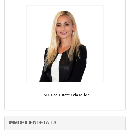
ins Detail und freuen sich darauf, Sie persönlich kennenzulernen.
Überzeugen Sie sich selbst – wir sind Ihr verlässlicher Partner,
wenn es um den Kauf oder Verkauf Ihrer Traumimmobilie auf
Mallorca geht.
Gerne lassen wir Sie von unserem weitreichenden Netzwerk
professioneller Dienstleister profitieren – sei es in steuerlichen
oder juristischen Fragen, bei administrativer Unterstützung oder
der Betreuung Ihrer Ferienimmobilie.
Bitte beachten Sie, dass sämtliche Angaben teilweise oder
vollständig auf Informationen des Eigentümers beruhen. Für
deren Richtigkeit können wir keine Haftung übernehmen.
Die Inhalte und Bilder dieses Exposés können mit Unterstützung
künstlicher Intelligenz (KI) erstellt worden sein.
FALC Real Estate Cala Millor
IMMOBILIENDETAILS