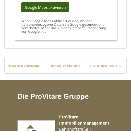
Google Maps aktivieren
Wenn Google Maps aktiviert wurde, werden
personenbezogene Daten an Google gesendet und
verarbeitet. Mehr dazu in der Datenschutzerklärung
von Google:
hier
Großzügiges Grundstück in Algaida
Immobilien-Übersicht
Einzigartiges Meerblick-Grundstück mit Lizenz und Projekt in Paguera
Die ProVitare Gruppe
ProVitare
Immobilienmanagement
Bahnhofstraße 1