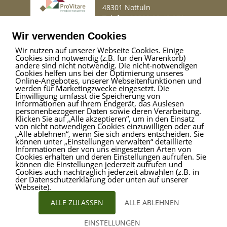
48301 Nottuln
Telefon
02509 99 49 871
Mail
info@provitare.de
Wir verwenden Cookies
Wir nutzen auf unserer Webseite Cookies. Einige
Cookies sind notwendig (z.B. für den Warenkorb)
Impressum
|
Haftungsausschluss
|
Datenschutz
andere sind nicht notwendig. Die nicht-notwendigen
Cookies helfen uns bei der Optimierung unseres
Online-Angebotes, unserer Webseitenfunktionen und
werden für Marketingzwecke eingesetzt. Die
Einwilligung umfasst die Speicherung von
ProVitare Commercial
Informationen auf Ihrem Endgerät, das Auslesen
GmbH
personenbezogener Daten sowie deren Verarbeitung.
Klicken Sie auf „Alle akzeptieren“, um in den Einsatz
Bahnhofstraße 1
von nicht notwendigen Cookies einzuwilligen oder auf
48301 Nottuln
„Alle ablehnen“, wenn Sie sich anders entscheiden. Sie
können unter „Einstellungen verwalten“ detaillierte
Telefon
02509 99 49 871
Informationen der von uns eingesetzten Arten von
Mail
info@provitare.de
Cookies erhalten und deren Einstellungen aufrufen. Sie
können die Einstellungen jederzeit aufrufen und
Cookies auch nachträglich jederzeit abwählen (z.B. in
der Datenschutzerklärung oder unten auf unserer
Webseite).
ALLE ZULASSEN
ALLE ABLEHNEN
EINSTELLUNGEN