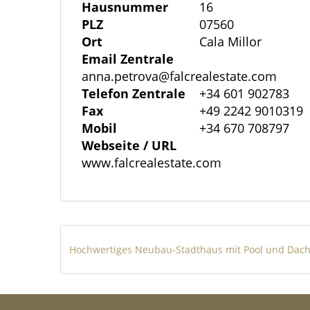
Hausnummer
16
Portopetro und Cala d'Or, ideale Orte um
PLZ
07560
guten Restaurants zu speisen, sowie die
Ort
Cala Millor
Naturpark Mondragó.
Email Zentrale
anna.petrova@falcrealestate.com
Telefon Zentrale
+34 601 902783
Der Bau beginnt, sobald ein Käufer gef
Fax
+49 2242 9010319
abgeschlossen sein.
Mobil
+34 670 708797
Sonstiges
Webseite / URL
FALC – Ihre internationale Immobilienag
www.falcrealestate.com
Zahlreiche Auszeichnungen belegen uns
Makler kennen den Markt auf Mallorca bis
persönlich kennenzulernen. Überzeugen Sie
Partner, wenn es um den Kauf oder Verka
Gerne lassen wir Sie von unserem weitr
Dienstleister profitieren – sei es in steue
administrativer Unterstützung oder der 