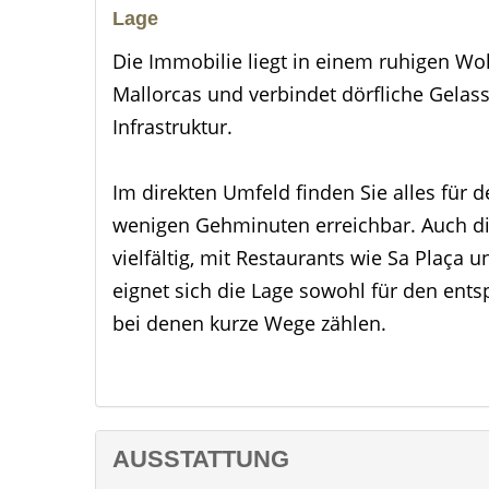
Lage
Die Immobilie liegt in einem ruhigen W
Mallorcas und verbindet dörfliche Gelass
Infrastruktur.
Im direkten Umfeld finden Sie alles für d
wenigen Gehminuten erreichbar. Auch d
vielfältig, mit Restaurants wie Sa Plaça
eignet sich die Lage sowohl für den entsp
bei denen kurze Wege zählen.
Für die Mobilität ist ebenfalls gut gesorgt
ohne Auto flexibel bleiben. Mit dem Pkw 
Region in kurzer Zeit, was Ausflüge an d
AUSSTATTUNG
unkompliziert macht. Der Flughafen Palm