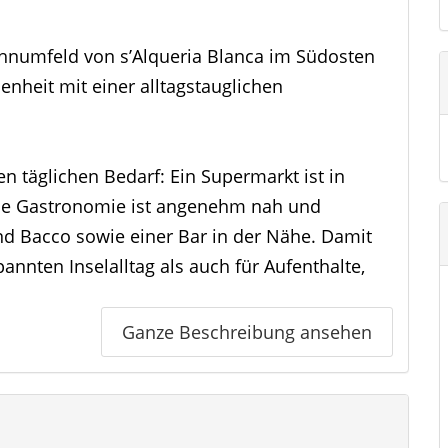
ohnumfeld von s’Alqueria Blanca im Südosten
enheit mit einer alltagstauglichen
en täglichen Bedarf: Ein Supermarkt ist in
ie Gastronomie ist angenehm nah und
 und Bacco sowie einer Bar in der Nähe. Damit
annten Inselalltag als auch für Aufenthalte,
Ganze Beschreibung ansehen
. Eine Bushaltestelle liegt fußläufig, sodass Sie
erreichen Sie die überregionalen Straßen der
ie Küste und in die umliegenden Orte
a de Mallorca ist je nach Verkehr in etwa 40