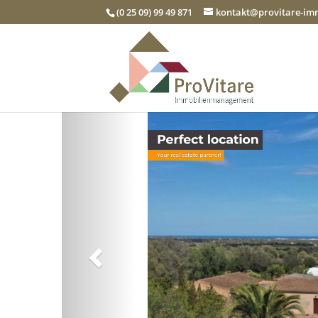
(0 25 09) 99 49 871
kontakt@provitare-i
Zurück