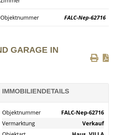
Zimmer
townhouse-alqueria-bl
Objektnummer
FALC-Nep-62716
ND GARAGE IN
IMMOBILIENDETAILS
Objektnummer
FALC-Nep-62716
Vermarktung
Verkauf
Objektart
Haus, VILLA