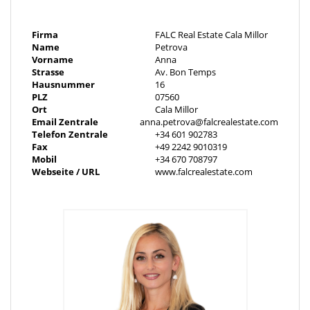
auf drei Wohnebenen:
Erdgeschoss:
Firma
FALC Real Estate Cala Millor
Name
Petrova
Drei Schlafzimmer, jeweils mit eigenem Bad, Zugang zur
Vorname
Anna
großzügigen Poolterrasse.
Strasse
Av. Bon Temps
Hausnummer
16
Obergeschoss:
PLZ
07560
Großzügiges, offenes Wohn-/Esszimmer mit Kamin, offene
Ort
Cala Millor
Email Zentrale
anna.petrova@falcrealestate.com
Design-Küche mit Geräten von Gaggenau und Miele, praktische
Telefon Zentrale
+34 601 902783
Speisekammer sowie eine große Sonnenterrasse mit
Fax
+49 2242 9010319
spektakulärem Weitblick.
Mobil
+34 670 708797
Webseite / URL
www.falcrealestate.com
Untergeschoss:
Garage mit direktem Zugang in die Villa, Technikraum und ein
vielseitig nutzbarer Raum, ideal für Fitnessstudio, SPA-Bereich,
Büro oder ein viertes Schlafzimmer.
Der Zugang zum Anwesen erfolgt über das Untergeschoss oder
den Haupteingang im Erdgeschoss. Ein verglaster Aufzug und
eine Treppe verbinden alle Wohnbereiche.