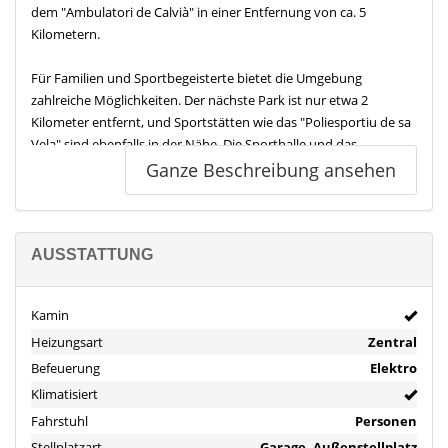
dem "Ambulatori de Calvià" in einer Entfernung von ca. 5
Kilometern.
Für Familien und Sportbegeisterte bietet die Umgebung
zahlreiche Möglichkeiten. Der nächste Park ist nur etwa 2
Kilometer entfernt, und Sportstätten wie das "Poliesportiu de sa
Vela" sind ebenfalls in der Nähe. Die Sporthalle und das
Fitnessstudio "Fitness" sind in ca. 9 bis 10 Kilometern erreichbar.
Ganze Beschreibung ansehen
Kulinarische Genüsse erwarten Sie in den nahegelegenen
Restaurants "Ca n'Andreu" und "Galilea", die nur wenige
Gehminuten entfernt sind. Für gesellige Abende stehen Bars wie
AUSSTATTUNG
"Armas" und "Salvatore" in einer Entfernung von ca. 8 bis 9
Kilometern zur Verfügung.
Kamin
Die Anbindung an den öffentlichen Nahverkehr ist durch die
Heizungsart
Zentral
Bushaltestelle "Galilea" in nur wenigen hundert Metern
Befeuerung
Elektro
Entfernung gewährleistet. Die nächste Autobahnauffahrt ist etwa
Klimatisiert
9 Kilometer entfernt, was eine schnelle Verbindung zu anderen
Fahrstuhl
Personen
Teilen der Insel ermöglicht.
Stellplatzart
Garage, Außenstellplatz