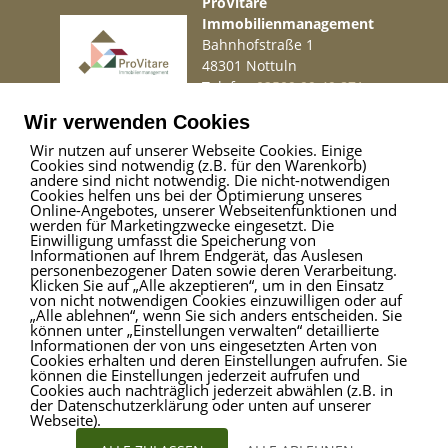
ProVitare
Immobilienmanagement
Bahnhofstraße 1
48301 Nottuln
Telefon
02509 99 49 871
Mail
info@provitare.de
Wir verwenden Cookies
Wir nutzen auf unserer Webseite Cookies. Einige
Cookies sind notwendig (z.B. für den Warenkorb)
Impressum
|
Haftungsausschluss
|
Datenschutz
andere sind nicht notwendig. Die nicht-notwendigen
Cookies helfen uns bei der Optimierung unseres
Online-Angebotes, unserer Webseitenfunktionen und
werden für Marketingzwecke eingesetzt. Die
Einwilligung umfasst die Speicherung von
ProVitare Commercial
Informationen auf Ihrem Endgerät, das Auslesen
GmbH
personenbezogener Daten sowie deren Verarbeitung.
Klicken Sie auf „Alle akzeptieren“, um in den Einsatz
Bahnhofstraße 1
von nicht notwendigen Cookies einzuwilligen oder auf
48301 Nottuln
„Alle ablehnen“, wenn Sie sich anders entscheiden. Sie
können unter „Einstellungen verwalten“ detaillierte
Telefon
02509 99 49 871
Informationen der von uns eingesetzten Arten von
Mail
info@provitare.de
Cookies erhalten und deren Einstellungen aufrufen. Sie
können die Einstellungen jederzeit aufrufen und
Cookies auch nachträglich jederzeit abwählen (z.B. in
der Datenschutzerklärung oder unten auf unserer
Webseite).