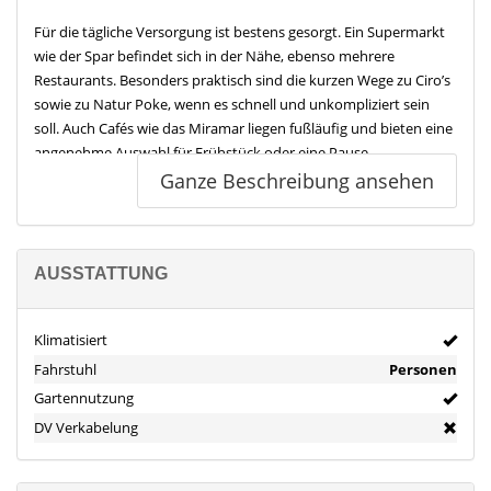
Für die tägliche Versorgung ist bestens gesorgt. Ein Supermarkt
wie der Spar befindet sich in der Nähe, ebenso mehrere
Restaurants. Besonders praktisch sind die kurzen Wege zu Ciro’s
sowie zu Natur Poke, wenn es schnell und unkompliziert sein
soll. Auch Cafés wie das Miramar liegen fußläufig und bieten eine
angenehme Auswahl für Frühstück oder eine Pause
zwischendurch.
Ganze Beschreibung ansehen
Die Anbindung ist ein weiterer Pluspunkt. Eine Bushaltestelle wie
Punta Marroig 1 ist praktisch um die Ecke, sodass Sie Palmanova
und die umliegenden Orte bequem ohne Auto erreichen. Mit
AUSSTATTUNG
dem Pkw sind die Auffahrten zur Ma 1 in wenigen Minuten
erreichbar, was Fahrten Richtung Palma und in den Südwesten
Klimatisiert
der Insel erleichtert. Der Flughafen Palma de Mallorca ist je nach
Verkehr in etwa 20 bis 30 Minuten erreichbar.
Fahrstuhl
Personen
Gartennutzung
Auch für Freizeit und Gesundheit ist vieles nah dran. Parks und
DV Verkabelung
ein Spielplatz liegen in direkter Umgebung, dazu kommen
Sportangebote wie Tennis sowie ein Fitnessstudio in kurzer
Distanz. Apotheken und ein Gesundheitszentrum runden die