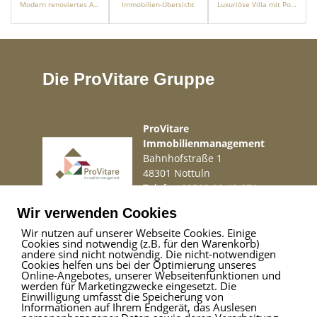
Modern renoviertes Apartment in 1. Meereslinie mit Hafen- und Meerblick in El Toro
Immobilien-Übersicht
Luxuriöse Villa mit Pool und spektakulärem Meerblick in Puerto Andratx
Die ProVitare Gruppe
ProVitare
Immobilienmanagement
Bahnhofstraße 1
48301 Nottuln
Telefon
02509 99 49 871
Mail
info@provitare.de
Wir verwenden Cookies
Wir nutzen auf unserer Webseite Cookies. Einige
Cookies sind notwendig (z.B. für den Warenkorb)
Impressum
|
Haftungsausschluss
|
Datenschutz
andere sind nicht notwendig. Die nicht-notwendigen
Cookies helfen uns bei der Optimierung unseres
Online-Angebotes, unserer Webseitenfunktionen und
werden für Marketingzwecke eingesetzt. Die
Einwilligung umfasst die Speicherung von
ProVitare Commercial
Informationen auf Ihrem Endgerät, das Auslesen
GmbH