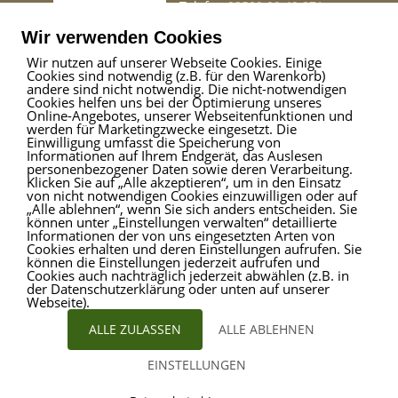
Telefon
02509 99 49 871
Mail
info@provitare.de
Wir verwenden Cookies
Wir nutzen auf unserer Webseite Cookies. Einige
Cookies sind notwendig (z.B. für den Warenkorb)
Impressum
|
Haftungsausschluss
|
Datenschutz
andere sind nicht notwendig. Die nicht-notwendigen
Cookies helfen uns bei der Optimierung unseres
Online-Angebotes, unserer Webseitenfunktionen und
werden für Marketingzwecke eingesetzt. Die
Einwilligung umfasst die Speicherung von
ProVitare Commercial
Informationen auf Ihrem Endgerät, das Auslesen
GmbH
personenbezogener Daten sowie deren Verarbeitung.
Klicken Sie auf „Alle akzeptieren“, um in den Einsatz
Bahnhofstraße 1
von nicht notwendigen Cookies einzuwilligen oder auf
48301 Nottuln
„Alle ablehnen“, wenn Sie sich anders entscheiden. Sie
können unter „Einstellungen verwalten“ detaillierte
Telefon
02509 99 49 871
Informationen der von uns eingesetzten Arten von
Mail
info@provitare.de
Cookies erhalten und deren Einstellungen aufrufen. Sie
können die Einstellungen jederzeit aufrufen und
Cookies auch nachträglich jederzeit abwählen (z.B. in
der Datenschutzerklärung oder unten auf unserer
Webseite).
ALLE ZULASSEN
ALLE ABLEHNEN
EINSTELLUNGEN
© ProVitare 2017 | designed von
Kirsten Deggim