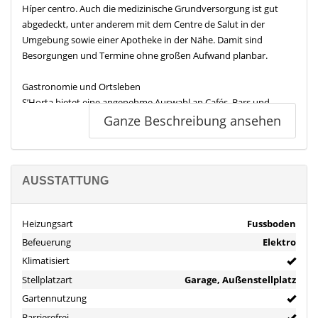
Híper centro. Auch die medizinische Grundversorgung ist gut
abgedeckt, unter anderem mit dem Centre de Salut in der
Umgebung sowie einer Apotheke in der Nähe. Damit sind
Besorgungen und Termine ohne großen Aufwand planbar.
Gastronomie und Ortsleben
S’Horta bietet eine angenehme Auswahl an Cafés, Bars und
Restaurants. Ob ein Kaffee im Comercial, ein Abendessen im Ca’s
Ganze Beschreibung ansehen
Solleric oder ein unkomplizierter Treffpunkt in einer der Bars in
der Nähe, das Ortsleben wirkt lebendig, ohne hektisch zu sein.
Freizeit und Erholung
AUSSTATTUNG
Für Auszeiten im Grünen liegen Plätze und kleine Parkanlagen
wie die plaça de Pax oder der parc municipal de Sa Torre in der
Heizungsart
Fussboden
Umgebung. Kulturinteressierte finden mit der Col·lecció
Befeuerung
Elektro
Museogràfica Fundació Cosme Bauçà zudem ein Angebot in der
Nähe. Sportliche Möglichkeiten ergänzen das Umfeld, etwa mit
Klimatisiert
dem Poliesportiu Guillem Timoner in kurzer Fahrdistanz.
Stellplatzart
Garage, Außenstellplatz
Gartennutzung
Strand und Küste
Barrierefrei