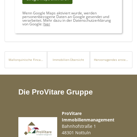
Wenn Google Maps aktiviert wurde, werden
personenbezogene Daten an Google gesendet und
verarbeitet. Mehr dazu in der Datenschutzerklärung
von Google:
hier
Mallorquinische Finca mit Pool und Weitblick auf die Berge in Marratxi
Immobilien-Übersicht
Hervorragendes erste Meereslinie-Grundstück in Puig de Ros
Die ProVitare Gruppe
ProVitare
Immobilienmanagement
Bahnhofstraße 1
48301 Nottuln