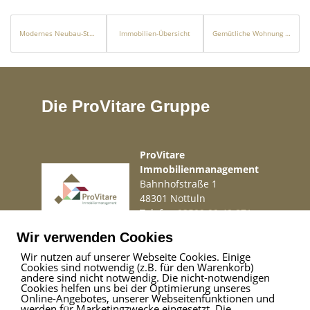
Modernes Neubau-Stadthaus mit Bergblick im Herzen von Sóller
Immobilien-Übersicht
Gemütliche Wohnung in Wuppertal
Die ProVitare Gruppe
ProVitare
Immobilienmanagement
Bahnhofstraße 1
48301 Nottuln
Telefon
02509 99 49 871
Mail
info@provitare.de
Wir verwenden Cookies
Wir nutzen auf unserer Webseite Cookies. Einige
Cookies sind notwendig (z.B. für den Warenkorb)
Impressum
|
Haftungsausschluss
|
Datenschutz
andere sind nicht notwendig. Die nicht-notwendigen
Cookies helfen uns bei der Optimierung unseres
Online-Angebotes, unserer Webseitenfunktionen und
werden für Marketingzwecke eingesetzt. Die