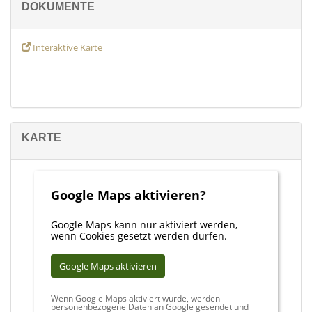
DOKUMENTE
Strandliebhaber wünscht. Palma und der Flughafen sind ca. 30
Fahrminuten entfernt.
Interaktive Karte
KARTE
Google Maps aktivieren?
Google Maps kann nur aktiviert werden,
wenn Cookies gesetzt werden dürfen.
Google Maps aktivieren
Wenn Google Maps aktiviert wurde, werden
personenbezogene Daten an Google gesendet und