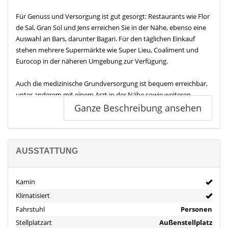
Für Genuss und Versorgung ist gut gesorgt: Restaurants wie Flor
de Sal, Gran Sol und Jens erreichen Sie in der Nähe, ebenso eine
Auswahl an Bars, darunter Bagari. Für den täglichen Einkauf
stehen mehrere Supermärkte wie Super Lieu, Coaliment und
Eurocop in der näheren Umgebung zur Verfügung.
Auch die medizinische Grundversorgung ist bequem erreichbar,
unter anderem mit einem Arzt in der Nähe sowie weiteren
Anlaufstellen wie einem centre sanitari. Wer aktiv bleiben
Ganze Beschreibung ansehen
möchte, findet Sportmöglichkeiten in der Umgebung, etwa das
Poliesportiu, ein Sportcenter sowie einen Tennisclub.
Kulturangebote ergänzen das Umfeld, beispielsweise mit dem
Auditori und Sa Teulera.
AUSSTATTUNG
Die Verkehrsanbindung ist ebenfalls überzeugend: Mehrere
Kamin
Autobahnauffahrten zur Ma 1 liegen in wenigen Kilometern
Entfernung und verbinden Sie zügig mit den wichtigsten Orten
Klimatisiert
der Insel. Der Flughafen Palma de Mallorca ist je nach Verkehr in
Fahrstuhl
Personen
etwa 40 bis 50 Minuten mit dem Auto erreichbar. Eine
Stellplatzart
Außenstellplatz