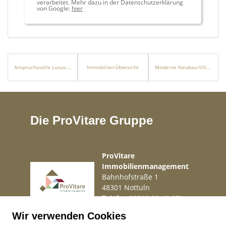
verarbeitet. Mehr dazu in der Datenschutzerklärung
von Google:
hier
Anspruchsvolle Luxus-Neubau-Villa mit Infinity-Pool und Meerblick in Cas Catalá
Immobilien-Übersicht
Moderne Neubau-Villa mit Pool und Meerblick in Portals Nous
Die ProVitare Gruppe
ProVitare
Immobilienmanagement
Bahnhofstraße 1
48301 Nottuln
Telefon
02509 99 49 871
Mail
info@provitare.de
Wir verwenden Cookies