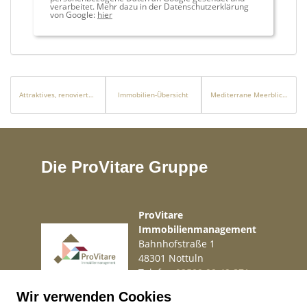
verarbeitet. Mehr dazu in der Datenschutzerklärung
von Google:
hier
Attraktives, renoviertes Apartment, nah am Strand in Cala Millor
Immobilien-Übersicht
Mediterrane Meerblick-Villa mit Pool und Dachterrasse in Santa Ponsa
Die ProVitare Gruppe
ProVitare
Immobilienmanagement
Bahnhofstraße 1
48301 Nottuln
Telefon
02509 99 49 871
Mail
info@provitare.de
Wir verwenden Cookies