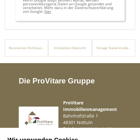
Wenn Google Maps aktiviert wurde, werden
personenbezogene Daten an Google gesendet und
verarbeitet. Mehr dazu in der Datenschutzerklärung
von Google:
hier
Renoviertes Penthaus mit Gemeinschaftsdachterrasse in der Altstadt von Palma
Immobilien-Übersicht
1A-Lage Niederstraße: Wohnhaus mit 5 Wohnungen und Ladenlokal im Herzen von Uerdingen
Die ProVitare Gruppe
ProVitare
Immobilienmanagement
Bahnhofstraße 1
48301 Nottuln
Telefon
02509 99 49 871
Mail
info@provitare.de