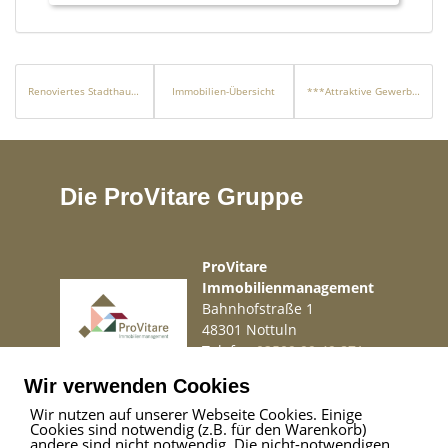
Renoviertes Stadthaus mit Ladenlokal in Meeresnähe in Puerto Pollensa
Immobilien-Übersicht
***Attraktive Gewerbeimmobilie zur Miete – Moderne Halle mit Büroflächen und Lageroptionen***
Die ProVitare Gruppe
ProVitare
Immobilienmanagement
Bahnhofstraße 1
48301 Nottuln
Telefon
02509 99 49 871
Mail
info@provitare.de
Wir verwenden Cookies
Wir nutzen auf unserer Webseite Cookies. Einige
Cookies sind notwendig (z.B. für den Warenkorb)
Impressum
|
Haftungsausschluss
|
Datenschutz
andere sind nicht notwendig. Die nicht-notwendigen