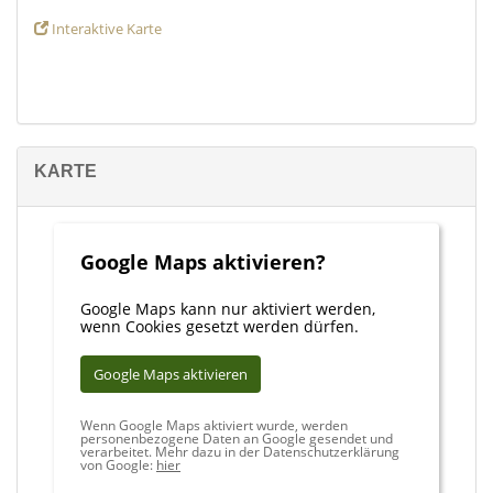
andere im Freien. Fornalutx, inmitten der Sierra de Tramontana,
Interaktive Karte
nur 10 Kilometer von der Nordküste Mallorcas entfernt, gilt als
eines der schönsten Dörfer Spaniens.
KARTE
Google Maps aktivieren?
Google Maps kann nur aktiviert werden,
wenn Cookies gesetzt werden dürfen.
Google Maps aktivieren
Wenn Google Maps aktiviert wurde, werden
personenbezogene Daten an Google gesendet und
verarbeitet. Mehr dazu in der Datenschutzerklärung
von Google:
hier