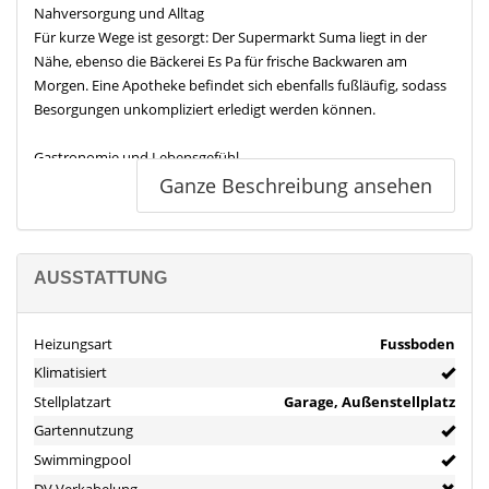
Nahversorgung und Alltag
Für kurze Wege ist gesorgt: Der Supermarkt Suma liegt in der
Nähe, ebenso die Bäckerei Es Pa für frische Backwaren am
Morgen. Eine Apotheke befindet sich ebenfalls fußläufig, sodass
Besorgungen unkompliziert erledigt werden können.
Gastronomie und Lebensgefühl
Rund um den Ortskern laden mehrere Restaurants und Cafés zu
Ganze Beschreibung ansehen
entspannten Stunden ein. Bella Vista, Café med und s Aturada
erreichen Sie bequem in der Nähe. Für den Kaffee zwischendurch
bietet sich Ca n Benet an. Das sorgt für Abwechslung im Alltag
und macht spontane Treffen mit Freunden angenehm einfach.
AUSSTATTUNG
Freizeit und Kultur
Heizungsart
Fussboden
Wer gern aktiv ist, profitiert von kurzen Wegen zu
Klimatisiert
Sportmöglichkeiten wie dem poliesportiu de Sa Rutlana. Ein
Spielplatz liegt ebenfalls in der Nähe. Kulturell ergänzen kleine
Stellplatzart
Garage, Außenstellplatz
Museen und Ausflugsziele in der Umgebung das Angebot,
Gartennutzung
darunter Can Xoroi sowie weitere Einrichtungen im nahen Sóller.
Swimmingpool
DV Verkabelung