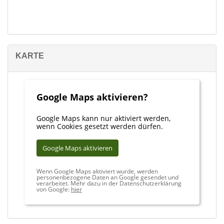
das goldene Tal, wie es genannt wird, eingebettet zwischen
Orangen, Zitronen- und Olivenhainen, eingerahmt von den
massiven Gebirgszügen der Tramontana, bietet eine Vielzahl an
Restaurants, Bars, Geschäften und Boutiquen und jede Menge
an Freizeitaktivitäten. Der nächste Strand mit kristallklarem
KARTE
Wasser ist nur 5 km entfernt in Puerto de Sóller, wo Sie schöne
Spaziergänge machen und die ausgezeichneten Restaurants
direkt am Meer geniessen können.
Google Maps aktivieren?
Google Maps kann nur aktiviert werden,
wenn Cookies gesetzt werden dürfen.
Google Maps aktivieren
Wenn Google Maps aktiviert wurde, werden
personenbezogene Daten an Google gesendet und
verarbeitet. Mehr dazu in der Datenschutzerklärung
von Google:
hier