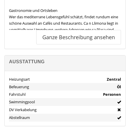
Gastronomie und Ortsleben
Wer das mediterrane Lebensgefühl schätzt, findet rundum eine
schöne Auswahl an Cafés und Restaurants. Ca n Llimona liegt in
unmittelbarer Umgebung, weitere Adressen wie sa Plaça sind
ebenfalls schnell erreicht. Für den Abend bieten sich Bars wie Cal
Ganze Beschreibung ansehen
Nanu in der Nähe an.
Familie, Bildung und Freizeit
Für Familien ist die Lage besonders komfortabel: Die escoleta Els
AUSSTATTUNG
Petits ist in der Nähe, ebenso Schulen wie das Centre d Educació
Infantil i Primària Es Fossaret. Für Freizeit und Kultur sorgen
Heizungsart
Zentral
unter anderem das Museum Ca n Prunera sowie grüne
Befeuerung
Öl
Rückzugsorte wie der Park sa Sínia. Sportlich geht es am Camp
de futbol de Can Maiol oder im Tennis club Sóller zu.
Fahrstuhl
Personen
Swimmingpool
Mobilität und Anbindung
DV Verkabelung
Die Anbindung an den öffentlichen Verkehr ist sehr gut: Eine
Abstellraum
Bushaltestelle wie Plaça dels Teixidors ist fußläufig erreichbar.
Auch die Bahnstation Sóller liegt in der Nähe. Zusätzlich ist die