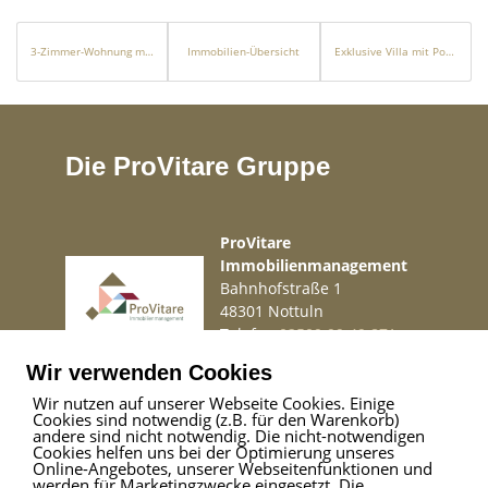
3-Zimmer-Wohnung mit Balkon und Stellplatz
Immobilien-Übersicht
Exklusive Villa mit Pool in begehrter Lage nahe dem Meer
Die ProVitare Gruppe
ProVitare
Immobilienmanagement
Bahnhofstraße 1
48301 Nottuln
Telefon
02509 99 49 871
Mail
info@provitare.de
Wir verwenden Cookies
Wir nutzen auf unserer Webseite Cookies. Einige
Cookies sind notwendig (z.B. für den Warenkorb)
Impressum
|
Haftungsausschluss
|
Datenschutz
andere sind nicht notwendig. Die nicht-notwendigen
Cookies helfen uns bei der Optimierung unseres
Online-Angebotes, unserer Webseitenfunktionen und
werden für Marketingzwecke eingesetzt. Die