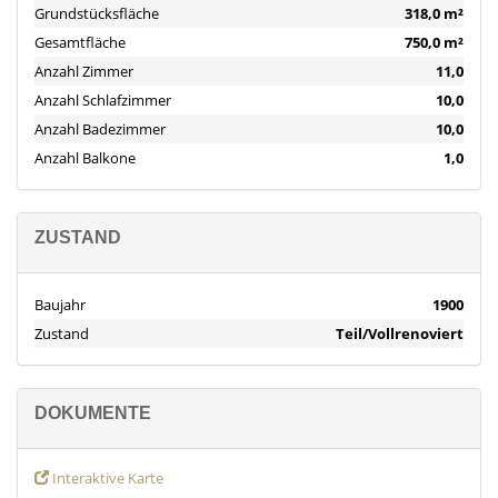
Grundstücksfläche
318,0 m²
Weitere Angaben
Gesamtfläche
750,0 m²
Dieses fantastisches Herrenhaus mit Café in Sóller, befindet sich
Anzahl Zimmer
11,0
ganz in der Nähe des Hauptplatzes, des malerischen Zentrums
Anzahl Schlafzimmer
10,0
und verschiedener örtlichen Annehmlichkeiten. Die 3-stöckige
Immobilie, verbunden mit einem komfortablen Aufzug, bietet
Anzahl Badezimmer
10,0
eine bebaute Fläche von ca. 794 m2 (ca. 693 m2 Wohnfläche) und
Anzahl Balkone
1,0
ist im Erdgeschoss in zwei Bereiche unterteilt. Auf der einen
Hausseite befindet sich ein elegant eingerichtetes Café mit
Esssaal und Gäste-WC und Ausgang auf eine Terrasse mit
ZUSTAND
Gästetischen im Innenhof. Die andere Hausseite wird durch eine
traditionelle Eingangshalle, antike Steinböden, eine
geschwungene Treppe und einen Abstellraum erschlossen. Im
Baujahr
1900
ersten Stock befinden sich ein grosses Wohnzimmer mit Kamin,
Zustand
Teil/Vollrenoviert
ein Esszimmer, eine Einbauküche, 5 Schlafzimmer und 3 Bäder.
Im zweiten & dritten Stock befinden sich 5 weitere Schlafzimmer
und eine Abstellkammer. Im Aussenbereich befindet sich eine
DOKUMENTE
helle Terrasse mit einem kleinen Pool, was dieses Haus zu einem
herrlichen Anwesen in einer unschlagbaren Lage macht. Weitere
Ausstattungsmerkmale: Einbauschränke, Fliesenböden,
Interaktive Karte
Holzfenster und Ölheizung. Das authentische Städtchen Sóller,