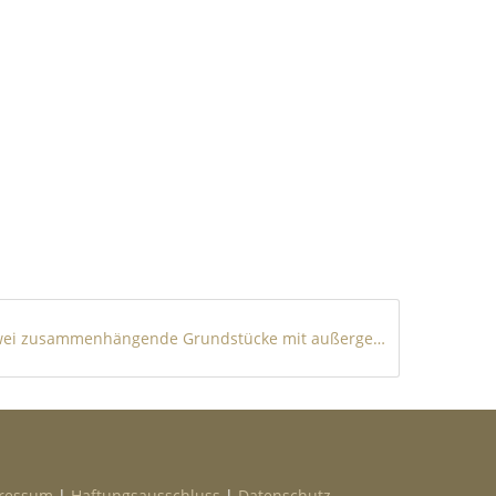
Zwei zusammenhängende Grundstücke mit außergewöhnlichem Fernblick – ideal für Familien oder Freunde
ressum
|
Haftungsausschluss
|
Datenschutz