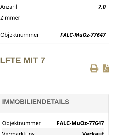
Anzahl
7,0
Virtual Staging
Zimmer
Objektnummer
FALC-MuOz-77647
FTE MIT 7
IMMOBILIENDETAILS
Objektnummer
FALC-MuOz-77647
Vermarktung
Verkauf