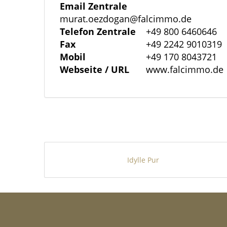
- Zulässige Dachneigung: mind. 30°
Email Zentrale
- Zulässige Dachfarben: Rottöne bis Bra
murat.oezdogan@falcimmo.de
Telefon Zentrale
+49 800 6460646
Fax
+49 2242 9010319
Besonderheiten
Mobil
+49 170 8043721
- Sofort bebaubar
Webseite / URL
www.falcimmo.de
- Ortsrandlage mit freiem Blick in die Na
- Keine Altlasten oder Bodenverunreini
- Pflanzauflage: 2 Laubbäume je Baugru
- Eigene Rückhaltung des Regenwassers no
- Gute Anbindung über Kreisstraße 108
- Kinderspielplatz in fußläufiger Nähe (ca
Idylle Pur
Erschließung
- Straßenbau: bereits fertiggestellte Stra
- Strom & Wasser: Versorgung durch regi