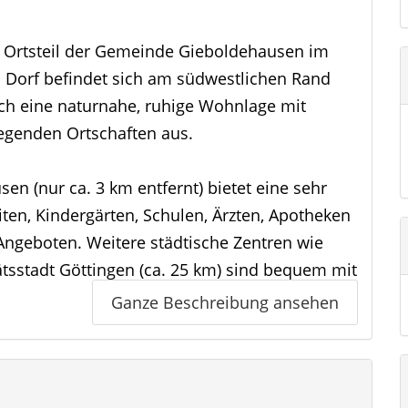
er Ortsteil der Gemeinde Gieboldehausen im
s Dorf befindet sich am südwestlichen Rand
ch eine naturnahe, ruhige Wohnlage mit
iegenden Ortschaften aus.
n (nur ca. 3 km entfernt) bietet eine sehr
iten, Kindergärten, Schulen, Ärzten, Apotheken
Angeboten. Weitere städtische Zentren wie
ätsstadt Göttingen (ca. 25 km) sind bequem mit
eln erreichbar.
Ganze Beschreibung ansehen
 108 sowie die nahegelegene Bundesstraße B27
n A7 und A38 sind in kurzer Fahrzeit
 Verbindung in Richtung Hannover, Kassel und