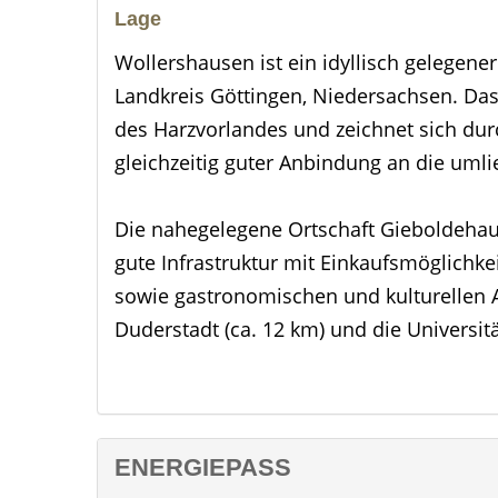
Lage
Wollershausen ist ein idyllisch gelegen
Landkreis Göttingen, Niedersachsen. Da
des Harzvorlandes und zeichnet sich dur
gleichzeitig guter Anbindung an die uml
Die nahegelegene Ortschaft Gieboldehause
gute Infrastruktur mit Einkaufsmöglichke
sowie gastronomischen und kulturellen 
Duderstadt (ca. 12 km) und die Universit
dem Auto oder öffentlichen Verkehrsmitt
Wollershausen ist über die Kreisstraße
hervorragend angebunden. Die Autobahne
ENERGIEPASS
erreichbar und ermöglichen eine zügige