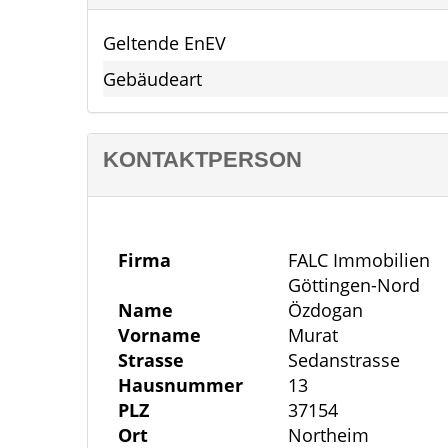
Nordhausen.
Geltende EnEV
Gebäudeart
Die landschaftlich reizvolle Umgebung m
vielfältigen Freizeitaktivitäten wie Wande
bietet der Ort durch sein gepflegtes Ort
KONTAKTPERSON
angenehmes und familienfreundliches 
Ausstattung
Nutzung & Bebauungsmöglichkeiten
Firma
FALC Immobilien
- Baugebiet: Allgemeines Wohngebiet (W
Göttingen-Nord
- Bebaubar mit: Einzel- und Doppelhäus
Name
Özdogan
- Max. Geschossigkeit: 1 Vollgeschoss 
Vorname
Murat
Strasse
Sedanstrasse
- GRZ (Grundflächenzahl): 0,3
Hausnummer
13
- GFZ (Geschossflächenzahl): 0,3
PLZ
37154
- Zulässige Dachformen: Satteldach, Wal
Ort
Northeim