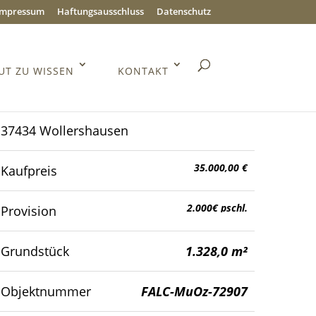
Impressum
Haftungsausschluss
Datenschutz
UT ZU WISSEN
KONTAKT
37434 Wollershausen
35.000,00 €
Kaufpreis
2.000€ pschl.
Provision
Grundstück
1.328,0 m²
Objektnummer
FALC-MuOz-72907