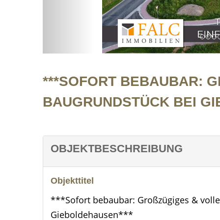
T
***SOFORT BEBAUBAR: G
AUGRUNDSTÜCK BEI GIE
OBJEKTBESCHREIBUNG
Objekttitel
***Sofort bebaubar: Großzügiges & voll
Gieboldehausen***