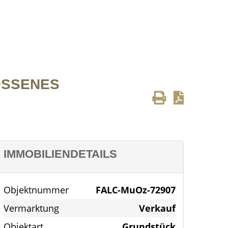
SENES B
IMMOBILIENDETAILS
Objektnummer
FALC-MuOz-72907
Vermarktung
Verkauf
Objektart
Grundstück