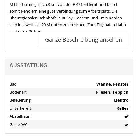
Mittelstrimmig ist ca.8 km von der B 421entfernt und bietet
somit Pendlern eine gute Verbindung zum Arbeitsplatz. Die
überregionalen Bahnhöfe in Bullay, Cochem und Treis-Karden
sind in jeweils ca. 20 Minuten zu erreichen. Zum Flughafen Hahn
sind es ca. 26 km.
Ganze Beschreibung ansehen
Im Ort befinden sich ein Kindergarten sowie eine Grundschule,
weiterführende Schulen gibt es in Treis-Karden, Cochem, Zell und
Kastellaun.
AUSSTATTUNG
Im Nachbarort Blankenrath findet man Geschäfte des täglichen
Bedarfs, Banken, Ärzte und eine Apotheke, um die
Bad
Wanne, Fenster
Grundbedürfnisse der Bewohner abzudecken, einen Bäcker gibt
Bodenart
Fliesen, Teppich
es in Mittelstrimmig.
Weitere Geschäfte, Supermärkte, Einzelhandel und Ärzte
Befeuerung
Elektro
befinden sich in Kastellaun, Zell sowie in Cochem, hier ist auch
Unterkellert
Keller
das nächstgelegene Krankenhaus.
Abstellraum
Gäste-WC
Auch das vielseitige Sport- und Freizeitangebot der aktiven
Ortsvereine in Mittelstrimmig und auf dem Strimmiger Berg