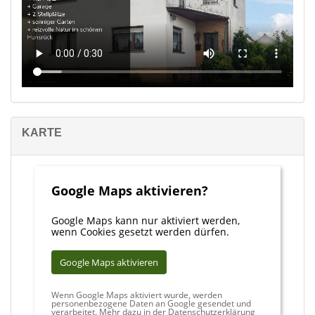
Werte gemäß EnEV:
- Baujahr des Hauses: 1963
- Hauptenergieträger: Strom
- Endenergieverbrauch: 271,91 kWh/(m²a)
- Energieausweistyp: Bedarf
- Energieeffizienzklasse: H
- Energieausweis gültig bis: 20.09.2033
KARTE
Für ein unverbindliches Beratungsgespräch oder eine
Terminvereinbarung zur Besichtigung stehen wir Ihnen jederzeit
gerne zur Verfügung.
Google Maps aktivieren?
Gerne möchten wir Sie zu unserer 360 Grad-Besichtigung
Google Maps kann nur aktiviert werden,
einladen, diese finden Sie unter:
wenn Cookies gesetzt werden dürfen.
https://app.immoviewer.com/portal/tour/3105645
Google Maps aktivieren
Sie möchten Ihre Immobilie ebenfalls professionell vermarkten?
Rufen Sie uns an, wir stehen Ihnen gerne persönlich zur Seite.
Wenn Google Maps aktiviert wurde, werden
personenbezogene Daten an Google gesendet und
verarbeitet. Mehr dazu in der Datenschutzerklärung