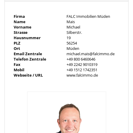
• 2 Stellplätze
Firma
FALC Immobilien Müden
• sonniger Garten
Name
Mais
Vorname
Michael
Strasse
Silberstr.
• reizvolle Natur im schönen Hunsrück
Hausnummer
19
Objektbeschreibung
PLZ
56254
Ort
Müden
*** ANGEBOTSVERFAHREN ***
Email Zentrale
michael.mais@falcimmo.de
Telefon Zentrale
+49 800 6460646
Dieses gemütliche Einfamilienhaus könnte schon bald Ihr
Fax
+49 2242 9010319
Zuhause sein!
Mobil
+49 1512 1742351
Webseite / URL
www.falcimmo.de
Die angebotene Immobilie befindet sich in Mittelstrimmig, einer
malerischen Ortschaft im Hunsrück, eingebettet in die Natur und
geprägt von einer ländlichen Idylle.
Wir freuen uns, Ihnen dieses Einfamilienhaus, in massiver
Bauweise im Jahr 1963 auf einem ca. 341 m² großen Grundstück
errichtet, vorstellen zu dürfen.