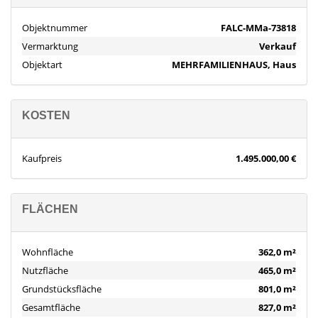
Bereits beim Betreten des kernsanierten, liebevoll eingerichteten
Mehrfamilienhauses aus dem 17. Jahrhundert werden Sie von
Objektnummer
FALC-MMa-73818
einem einladenden Flur empfangen, der mit echtem Stuck,
Vermarktung
Verkauf
welcher im gesamten Anwesen zu finden ist, beeindruckt. Die 362
Objektart
MEHRFAMILIENHAUS, Haus
m² Wohnfläche erstrecken sich über vier abgeschlossene
Wohnungen, die mit ihrer charaktervollen Gestaltung und
hochwertiger Ausstattung überzeugen.
KOSTEN
Im Erdgeschoss erwartet Sie ein helles, geräumiges Wohn- und
Esszimmer und eine funktionelle Küche. Zwei gemütliche
Kaufpreis
1.495.000,00 €
Schlafzimmer sowie ein modernes Badezimmer vervollständigen
diese Wohneinheit.
FLÄCHEN
Über das einladende Treppenhaus gelangen Sie in das erste
Obergeschoss, wo sich eine weitere Wohnung mit großzügigem
Wohn- und Essbereich präsentiert. Die modern ausgestattete
Wohnfläche
362,0 m²
Küche lässt keine Wünsche offen und bietet genügend Platz für
Nutzfläche
465,0 m²
kulinarische Genüsse. Ein separates Zimmer eignet sich ideal für
Grundstücksfläche
801,0 m²
konzentriertes Arbeiten und als Rückzugsort. Das Schlafzimmer
mit angrenzendem Ankleidezimmer und ein Badezimmer
Gesamtfläche
827,0 m²