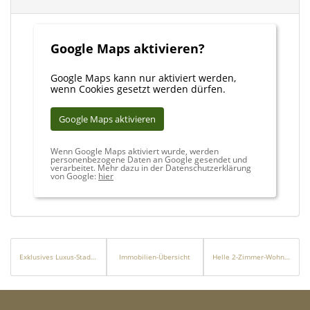
Diese Immobilienkombination ist mehr! Sie ist ein Ausdruck von
Stil, Klasse und Individualität.
Google Maps aktivieren?
Bilder sprechen mehr als Worte - überzeugen Sie sich selbst bei
einem persönlichen Besichtigungstermin und lassen Sie sich von
Google Maps kann nur aktiviert werden,
diesem einzigartigen Anwesen begeistern.
wenn Cookies gesetzt werden dürfen.
Sonstiges
Google Maps aktivieren
Sofern Sie viel Wert auf ein besonderes Flair und stilvolles
Wohnen legen, ist dieses Objekt ideal für Sie.
Wenn Google Maps aktiviert wurde, werden
personenbezogene Daten an Google gesendet und
Für den Käufer fällt keine zusätzliche Provision an.
verarbeitet. Mehr dazu in der Datenschutzerklärung
von Google:
hier
Bei Interesse geben Sie bitte immer Ihre vollständigen
Kontaktdaten an.
Die Objektbeschreibung beruht ganz oder zum Teil auf Angaben
des Eigentümers. Für die Richtigkeit oder Vollständigkeit
Exklusives Luxus-Stadthaus im Herzen von Artà
Immobilien-Übersicht
Helle 2-Zimmer-Wohnung mit großzügigem Wintergarten in Augsburg-Lechhausen
übernehmen wir keine Gewähr.
Bei dem Foto des Wohn-Esszimmers im Erdgeschoss wurden die