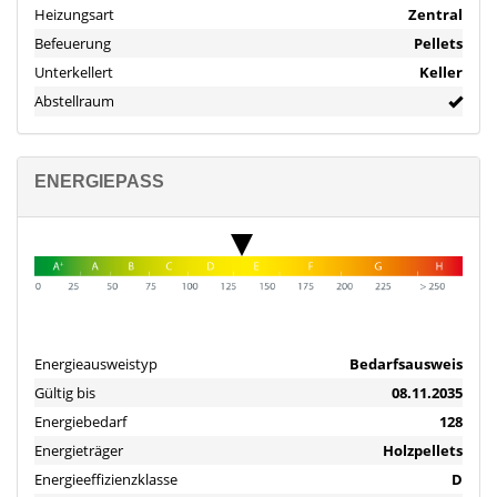
Einzelhandel und Ärzte befinden sich in Kirchberg, Kirn und
Heizungsart
Zentral
Simmern, hier ist auch das nächstgelegene Krankenhaus. Die
Befeuerung
Pellets
Nähe zu den größeren Orten ermöglicht eine breite Versorgung,
Unterkellert
Keller
während der ländliche Charakter Ruhe und Lebensqualität
bietet.
Abstellraum
Die Umgebung zeichnet sich durch eine Kombination aus
Landwirtschaft, kleineren Betrieben und touristischer Nutzung
ENERGIEPASS
aus. Durch die ruhige Lage und die natürliche Umgebung bietet
Gemünden gute Voraussetzungen für Erholung, Wohnen im
Grünen und eine hohe Lebensqualität.
Ausstattung
Wohnhaus, Scheune und Zwischengebäude wurden von 2022-
2023 komplett saniert, dabei wurden die vorhandenen
historischen Werkstoffe aufwendig aufgearbeitet.
Energieausweistyp
Bedarfsausweis
Gültig bis
08.11.2035
Wohnhaus: 4 abgeschlossenen Wohnungen (insgesamt ca. 362
Energiebedarf
128
m² Wohnfläche zuzüglich ca. 117 m² Nutzfläche), alle
Versorgungsleitungen pro Wohnung getrennt. 3 Wohnungen
Energieträger
Holzpellets
sind komplett möbliert.
Energieeffizienzklasse
D