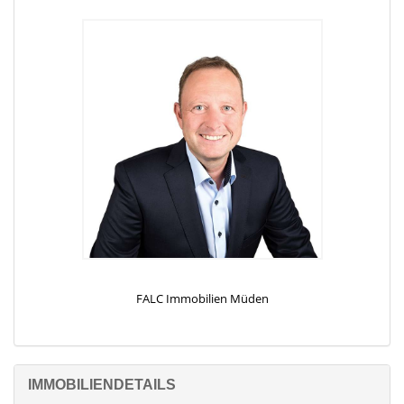
Eventscheune ca. 318 m² komplett eingerichtet
- Fußbodenheizung im OG
- Kühlhaus
- Speisenaufzug
- massive Holztreppe
- 2023 größtenteils Heizung und Elektro neu
- Versorgungsleitungen und Sanitär komplett neu
- OSB Böden
- teilweise echter Stuck an den Wänden
- Dacheindeckung und Holzunterlattung neu
- PV Anlage ca. 22KW Rückseite Scheunendach
- Garage
Das Zwischengebäude bietet ca. 30 m² zusätzliche Nutzfläche.
Objektbeschreibung
FALC Immobilien Müden
Herzlich Willkommen in dieser einzigartigen
Immobilienkombination, die Charme und Historie auf
faszinierende Weise vereint – ein wahres Traumobjekt für
Liebhaber von besonderem Flair und stilvollem Wohnen!
IMMOBILIENDETAILS