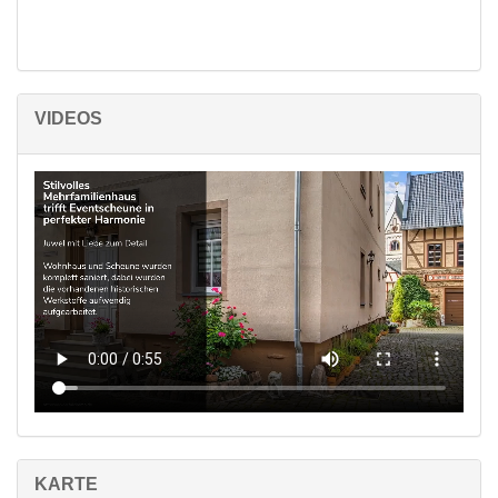
Dank der bereits erfolgten Sanierung und Möblierung fühlt man
sich direkt wohl und wie im Urlaub oder zu Hause angekommen.
Der Außenbereich mit einem kleinen Garten und einer
VIDEOS
Möglichkeit für Außenbestuhlung führt Sie direkt zu der stilvoll
eingerichteten Eventscheune – einem wahren Highlight dieses
Anwesens. Ob für private Veranstaltungen oder als
Vermietungsobjekt, dieses außergewöhnliche Gebäude bietet
zahlreiche Gestaltungsmöglichkeiten und wird sicherlich die
Herzen von Event- und Festliebhabern höherschlagen lassen.
Im Gebäude befindet sich außerdem eine Garage. Auf dem Dach
der Scheune wurde eine 22 KW Photovoltaikanlage installiert
und der dazugehörige Speicher ist im Keller des Wohnhauses
untergebracht – eine perfekte Symbiose aus traditionellem
Charme und nachhaltiger Technologie.
Ein kleines Nebengebäude mit zwei Etagen bietet zusätzliche
Abstellfläche und verstärkt den praktischen Nutzen dieses
einzigartigen Ensembles.
KARTE