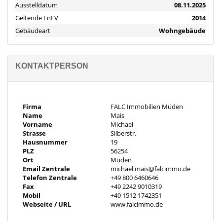
- neue Fenster 3fach verglast mit Rollläden
Ausstelldatum
08.11.2025
- neue Velux Dachfenster 2fach verglast
Geltende EnEV
2014
- Treppenhausfenster 2fach verglast
Gebäudeart
Wohngebäude
- Elektro, Heizung, Abflussrohre, Wasserleitungen neu
- modere Bäder
- neuer atmungsaktiver Kalkputz
- echter Stuck an Decken und Wänden
KONTAKTPERSON
- massive Eichenholzdielen
- jede Wohnung mit neuer Einbauküche
- im 1.OG Poggenpohl Küche mit Gaggenau Geräten
Firma
FALC Immobilien Müden
- SAT Anlage für jede Wohnung 2 Anschlüsse
Name
Mais
- Glasfaseranschluss in Vorbereitung
Vorname
Michael
- Pelletheizung mit 9 Tonnen Bunker
Strasse
Silberstr.
- PV Speicher 10 KW
Hausnummer
19
PLZ
56254
- 12 cm Rockwolldämmung außen
Ort
Müden
- Dacheindeckung und Dachunterkonstruktion neu
Email Zentrale
michael.mais@falcimmo.de
- Dachdämmung 8 cm außen 10 cm innen
Telefon Zentrale
+49 800 6460646
- Außentreppen mit hochwertigen Feinsteinplatten innen
Fax
+49 2242 9010319
Mobil
+49 1512 1742351
- Handgefertigte schmiedeeiserne Zaun und Toranlage
Webseite / URL
www.falcimmo.de
- Großer Hof mit Garten