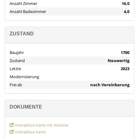
schaffen eine Oase der Ruhe und Entspannung.
Anzahl Zimmer
16,0
Anzahl Badezimmer
4,0
Im zweiten Obergeschoss erwartet Sie eine dritte Wohneinheit,
die durch ein offenes Wohn- und Esszimmer mit Fachwerk-Flair
und einer praktischen Küche besticht. Das Schlafzimmer und das
ZUSTAND
elegante Badezimmer schaffen eine angenehme Atmosphäre.
Darüber hinaus gibt es auf dieser Etage ein großzügiges Büro,
dass vom Treppenhaus aus erreichbar ist.
Baujahr
1700
Zustand
Neuwertig
Die dritte Etage verzaubert mit ihren charmanten Dachschrägen
Letzte
2023
und sichtbaren Holzbalken, die dieser Ebene eine ganz
Modernisierung
besondere Atmosphäre verleihen. Neben einem großen Wohn-
und Esszimmer, zwei gemütlichen Schlafzimmern, einer offenen
Frei ab
nach Vereinbarung
Küche und einem geräumigen Badezimmer bietet diese Etage
Zugang zum ausgebauten Spitzboden – eine ideale Erweiterung
als zusätzliche Nutzfläche.
DOKUMENTE
Das Haus ist zudem mit praktischen Abstellräumen und einem
geräumigen Gewölbekeller ausgestattet, der ausreichend
Interaktive Karte mit Adresse
Stauraum bietet. Ein gemeinschaftlich genutzter Waschraum im
Interaktive Karte
Erdgeschoss sorgt für zusätzlichen Komfort.