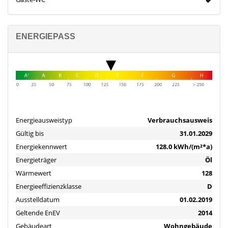
• Wohnfläche: ca. 84 m²
• Zimmer: 4 (3 Schlafzimmer, 1 Wohnzimmer)
• Etage: 1. Obergeschoss
ENERGIEPASS
• Baujahr Gebäude: 1976
• Gäste-WC
• Badezimmer mit Badewanne
• Separate Küche
• Balkon
• Gepflegter Zustand
Energieausweistyp
Verbrauchsausweis
• Mtl. Mieteinnahmen: 605 €
• Hausgeld: 500 €
Gültig bis
31.01.2029
• Nicht umlegbare Kosten: 299,15 € / Monat
Energiekennwert
128.0 kWh/(m²*a)
• Umlegbare Kosten: 199,79 € / Monat
Energieträger
Öl
Wärmewert
128
Modernisierung:
Energieeffizienzklasse
D
• Neu gedecktes Flachdach
Ausstelldatum
01.02.2019
• Balkon (saniert)
Objektbeschreibung
Geltende EnEV
2014
Gebäudeart
Wohngebäude
Willkommen in Ihrem neuen Zuhause!