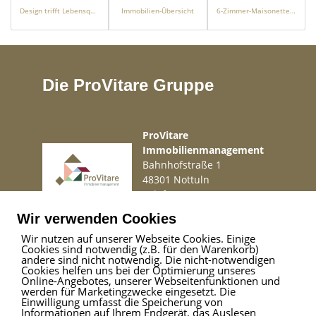
Design trifft Lebensqualität – Wohnen auf hohem Niveau
Immobilien-Übersicht
6-Zimmer-Maisonette mit ca. 130 m² Gesamtfläche – Wohnen auf zwei Ebenen in Neuss-Furth
Die ProVitare Gruppe
ProVitare
Immobilienmanagement
Bahnhofstraße 1
48301 Nottuln
Telefon
02509 99 49 871
Mail
info@provitare.de
Wir verwenden Cookies
Wir nutzen auf unserer Webseite Cookies. Einige
Cookies sind notwendig (z.B. für den Warenkorb)
Impressum
|
Haftungsausschluss
|
Datenschutz
andere sind nicht notwendig. Die nicht-notwendigen
Cookies helfen uns bei der Optimierung unseres
Online-Angebotes, unserer Webseitenfunktionen und
werden für Marketingzwecke eingesetzt. Die
Einwilligung umfasst die Speicherung von
ProVitare Commercial
Informationen auf Ihrem Endgerät, das Auslesen