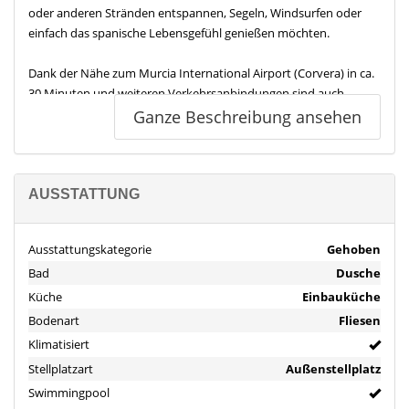
oder anderen Stränden entspannen, Segeln, Windsurfen oder
einfach das spanische Lebensgefühl genießen möchten.
Dank der Nähe zum Murcia International Airport (Corvera) in ca.
30 Minuten und weiteren Verkehrsanbindungen sind auch
Deutschland und andere europäische Länder schnell erreichbar.
Ganze Beschreibung ansehen
San Javier bietet Familien, Ruhesuchenden und Aktivurlaubern
gleichermaßen ein attraktives Umfeld.
Ausstattung
AUSSTATTUNG
Zeitgemäßer Komfort trifft auf Energieeffizienz
Freistehende Neubauvilla
Ausstattungskategorie
Gehoben
3 Schlafzimmer
Bad
Dusche
2 Badezimmer
Küche
Einbauküche
Offener Wohn- & Essbereich
Moderne Einbauküche inkl. Elektrogeräte
Bodenart
Fliesen
Private Poolanlage mit Wasserfall
Klimatisiert
Großzügige Dachterrasse mit Sommerküche
Stellplatzart
Außenstellplatz
Umlaufende Terrassen & Patioflächen
Swimmingpool
Aerothermie-System für Warmwasser