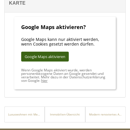
KARTE
Google Maps aktivieren?
Google Maps kann nur aktiviert werden,
wenn Cookies gesetzt werden dürfen.
Google Maps aktivieren
Wenn Google Maps aktiviert wurde, werden
personenbezogene Daten an Google gesendet und
verarbeitet. Mehr dazu in der Datenschutzerklärung
von Google:
hier
Luxuswohnen mit Meerblick und Pool in Portixol
Immobilien-Übersicht
Modern renoviertes Apartment in 1. Meereslinie mit Hafen- und Meerblick in El Toro