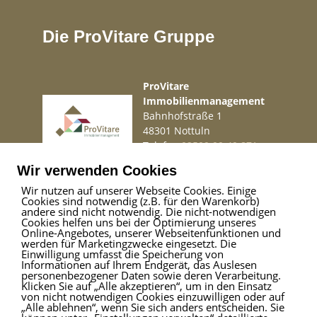
Die ProVitare Gruppe
ProVitare
Immobilienmanagement
Bahnhofstraße 1
48301 Nottuln
Telefon
02509 99 49 871
Mail
info@provitare.de
Wir verwenden Cookies
Wir nutzen auf unserer Webseite Cookies. Einige
Cookies sind notwendig (z.B. für den Warenkorb)
Impressum
|
Haftungsausschluss
|
Datenschutz
andere sind nicht notwendig. Die nicht-notwendigen
Cookies helfen uns bei der Optimierung unseres
Online-Angebotes, unserer Webseitenfunktionen und
werden für Marketingzwecke eingesetzt. Die
Einwilligung umfasst die Speicherung von
ProVitare Commercial
Informationen auf Ihrem Endgerät, das Auslesen
GmbH
personenbezogener Daten sowie deren Verarbeitung.
Klicken Sie auf „Alle akzeptieren“, um in den Einsatz
Bahnhofstraße 1
von nicht notwendigen Cookies einzuwilligen oder auf
48301 Nottuln
„Alle ablehnen“, wenn Sie sich anders entscheiden. Sie