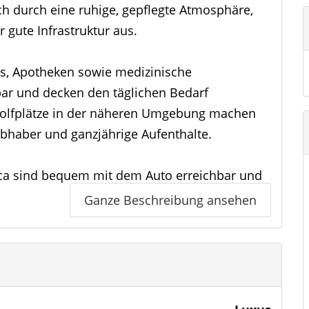
h durch eine ruhige, gepflegte Atmosphäre,
 gute Infrastruktur aus.
és, Apotheken sowie medizinische
hbar und decken den täglichen Bedarf
olfplätze in der näheren Umgebung machen
iebhaber und ganzjährige Aufenthalte.
nca sind bequem mit dem Auto erreichbar und
nügen, Wassersport und Erholung zu jeder
Ganze Beschreibung ansehen
 von einer hervorragenden Verkehrsanbindung:
gut erreichbar und ermöglichen eine
nale Anbindung.
den internationales Flair mit traditioneller