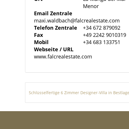
Menor
Große Fensterflächen sorgen für ein lic
Email Zentrale
Wohnbereich zur Terrasse und zum Garte
maxi.waldbach@falcrealestate.com
Essbereich bildet das Herzstück der Villa
Telefon Zentrale
+34 672 879092
Fax
+49 2242 9010319
entspanntes, mediterranes Lebensgefühl
Mobil
+34 683 133751
Webseite / URL
Die moderne Einbauküche ist mit hochwe
www.falcrealestate.com
eleganten Quarzarbeitsplatte ausgestattet
Elektrogeräte ermöglichen eine individu
über integrierte Einbauschränke und bi
Wohnkomfort.
Die stilvollen Badezimmer überzeugen 
Sanitärausstattung, Badmöbel, Spiegel,
Hauptbad sorgt zusätzlich eine Hydroma
Wellness-Erlebnis.