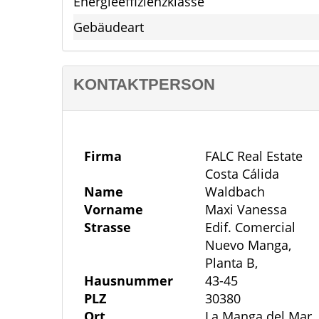
Energieeffizienzklasse
Fußbodenheizung in den Bädern
Gebäudeart
Elektrische Rollläden
KONTAKTPERSON
Vorinstallation für Klimaanlage
Pflegeleichter, mediterraner Garten
Firma
FALC Real Estate
Costa Cálida
Optionales Solarium
Name
Waldbach
Vorname
Maxi Vanessa
Objektbeschreibung
Strasse
Edif. Comercial
Diese exklusive Neubauvilla verbindet m
Nuevo Manga,
Materialien und einem durchdachten Grun
Planta B,
und eine energieeffiziente Bauweise sch
Hausnummer
43-45
PLZ
30380
und Funktionalität harmonisch vereint.
Ort
La Manga del Mar