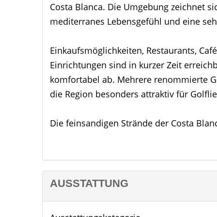
Costa Blanca. Die Umgebung zeichnet sic
mediterranes Lebensgefühl und eine sehr
Einkaufsmöglichkeiten, Restaurants, Caf
Einrichtungen sind in kurzer Zeit erreic
komfortabel ab. Mehrere renommierte G
die Region besonders attraktiv für Golfl
Die feinsandigen Strände der Costa Bla
bieten ideale Bedingungen für Badeverg
Jahreszeit. Gleichzeitig profitieren Sie
Die Flughäfen Alicante und Murcia sind 
unkomplizierte nationale und internatio
AUSSTATTUNG
Orihuela und die umliegenden Orte verbin