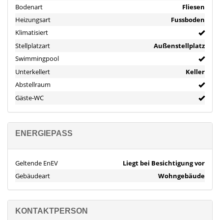
Wassersportmöglichkeiten.
Bodenart
Fliesen
Heizungsart
Fussboden
Die Lage vereint Ruhe, Naturverbundenheit und schnelle
Klimatisiert
Erreichbarkeit der Küstenorte – ideal für dauerhaftes Wohnen
oder als Feriendomizil.
Stellplatzart
Außenstellplatz
Ausstattung
Swimmingpool
Photovoltaikanlage mit 10–15 kW Speicher
Unterkellert
Keller
Abstellraum
Beheizbarer Salzwasser-Infinity-Pool mit Farbwechsel
Gäste-WC
Wärmepumpe für Fußbodenheizung
ENERGIEPASS
Separate Wärmepumpe für Pool
Klimaanlagen warm/kalt in allen Bereichen
Geltende EnEV
Liegt bei Besichtigung vor
Gebäudeart
Wohngebäude
5 m hohe Fensterfront im Wohnbereich
Polierter Betonboden, fugenlos
KONTAKTPERSON