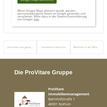
vollständigen Kontaktdaten – wir melden uns umgehend mit
Terminvorschlägen.
Wenn Google Maps aktiviert wurde, werden
personenbezogene Daten an Google gesendet und
verarbeitet. Mehr dazu in der Datenschutzerklärung
Möchten auch Sie Ihre Immobilie professionell vermarkten?
von Google:
hier
Kontaktieren Sie uns gerne. Wir sind täglich von 10:00 bis 20:00
Uhr persönlich für Sie erreichbar.
„Einziehen und genießen – Ihr Rückzugsort mit Pool“
Immobilien-Übersicht
Mehrheit in der WEG – 4 denkmalgeschützte Einheiten in Neuenbürg-Rotenbach
Die ProVitare Gruppe
ProVitare
Immobilienmanagement
Bahnhofstraße 1
48301 Nottuln