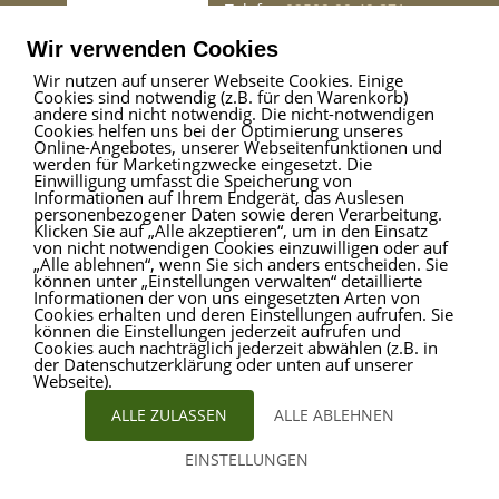
Telefon
02509 99 49 871
Mail
info@provitare.de
Wir verwenden Cookies
Wir nutzen auf unserer Webseite Cookies. Einige
Cookies sind notwendig (z.B. für den Warenkorb)
Impressum
|
Haftungsausschluss
|
Datenschutz
andere sind nicht notwendig. Die nicht-notwendigen
Cookies helfen uns bei der Optimierung unseres
Online-Angebotes, unserer Webseitenfunktionen und
werden für Marketingzwecke eingesetzt. Die
Einwilligung umfasst die Speicherung von
ProVitare Commercial
Informationen auf Ihrem Endgerät, das Auslesen
GmbH
personenbezogener Daten sowie deren Verarbeitung.
Klicken Sie auf „Alle akzeptieren“, um in den Einsatz
Bahnhofstraße 1
von nicht notwendigen Cookies einzuwilligen oder auf
48301 Nottuln
„Alle ablehnen“, wenn Sie sich anders entscheiden. Sie
können unter „Einstellungen verwalten“ detaillierte
Telefon
02509 99 49 871
Informationen der von uns eingesetzten Arten von
Mail
info@provitare.de
Cookies erhalten und deren Einstellungen aufrufen. Sie
können die Einstellungen jederzeit aufrufen und
Cookies auch nachträglich jederzeit abwählen (z.B. in
der Datenschutzerklärung oder unten auf unserer
Webseite).
ALLE ZULASSEN
ALLE ABLEHNEN
EINSTELLUNGEN
© ProVitare 2017 | designed von
Kirsten Deggim