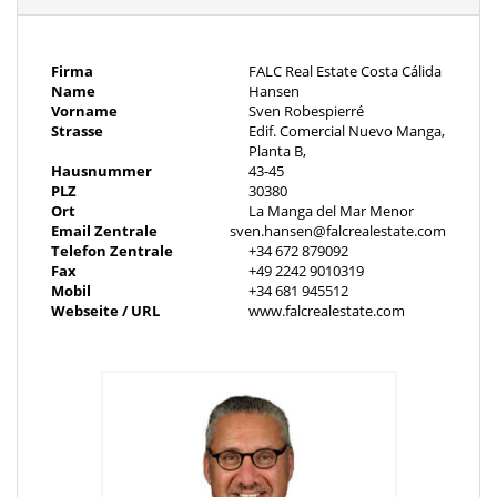
4000 l Trinkwassertank
4 m³ Wasserspeicher
Firma
FALC Real Estate Costa Cálida
Name
Hansen
Alarmanlage
Vorname
Sven Robespierré
Strasse
Edif. Comercial Nuevo Manga,
Hauswirtschaftsraum mit Waschmaschine und Trockner
Planta B,
Hausnummer
43-45
PLZ
30380
Ankleidezimmer im Master-Bedroom
Ort
La Manga del Mar Menor
Email Zentrale
sven.hansen@falcrealestate.com
Bäder teilweise mit Urinal
Telefon Zentrale
+34 672 879092
Fax
+49 2242 9010319
Mobil
+34 681 945512
Einliegerwohnung mit separatem Zugang
Webseite / URL
www.falcrealestate.com
Pflegeleichtes Grundstück mit Gravelsteinen
Fahrradabstellraum
Parkmöglichkeiten direkt vor dem Anwesen
Objektbeschreibung
Willkommen in einem architektonischen Statement an der Costa