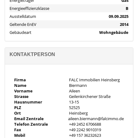
Energieträger
Gas
Ausstattung
Energieeffizienzklasse
B
+ Alle Highlights auf einen Blick! +
Ausstelldatum
09.09.2025
Geltende EnEV
2014
+ Moderne Ausstattung
Gebäudeart
Wohngebäude
+ Ca. 187 m² Wohnfläche
+ Moderne & Stilvolle Einbauküche
+ 4 Schlafzimmer
+ 2 Badezimmer
KONTAKTPERSON
+ Zusätzliches Gäste WC
+ Garagenzugang von der Küche aus
+ Energieeffizienzklasse: B
Firma
FALC Immobilien Heinsberg
+ Helle Räume
Name
Biermann
Objektbeschreibung
Vorname
Aileen
Beim Betreten dieses charmanten Hauses aus dem Baujahr 2010
Strasse
Geilenkirchener Straße
Hausnummer
13-15
werden Sie von einem einladenden Flur empfangen, der mit
PLZ
52525
einer stilvollen Backsteinwand besondere Akzente setzt. Die
Ort
Heinsberg
großzügige Wohnfläche von ca. 187 m² verteilt sich auf fünf gut
Email Zentrale
aileen.biermann@falcimmo.de
geschnittene Zimmer und bietet viel Raum für individuelle
Telefon Zentrale
+49 2452 6706688
Fax
+49 2242 9010319
Gestaltungsmöglichkeiten.
Mobil
+49 157 36232623