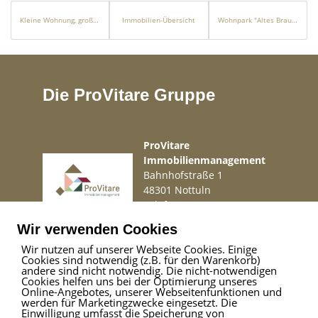
Kleine Wohnung, große Chance!
Immobilien-Übersicht
Wohnpark "Altes Brauereigelände Wittenburg" TOP Investment
Die ProVitare Gruppe
ProVitare
Immobilienmanagement
Bahnhofstraße 1
48301 Nottuln
Telefon
02509 99 49 871
Mail
info@provitare.de
Wir verwenden Cookies
Wir nutzen auf unserer Webseite Cookies. Einige
Cookies sind notwendig (z.B. für den Warenkorb)
Impressum
|
Haftungsausschluss
|
Datenschutz
andere sind nicht notwendig. Die nicht-notwendigen
Cookies helfen uns bei der Optimierung unseres
Online-Angebotes, unserer Webseitenfunktionen und
werden für Marketingzwecke eingesetzt. Die
Einwilligung umfasst die Speicherung von