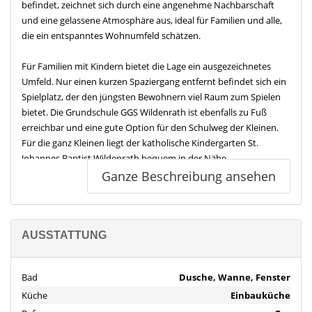
befindet, zeichnet sich durch eine angenehme Nachbarschaft
und eine gelassene Atmosphäre aus, ideal für Familien und alle,
die ein entspanntes Wohnumfeld schätzen.
Für Familien mit Kindern bietet die Lage ein ausgezeichnetes
Umfeld. Nur einen kurzen Spaziergang entfernt befindet sich ein
Spielplatz, der den jüngsten Bewohnern viel Raum zum Spielen
bietet. Die Grundschule GGS Wildenrath ist ebenfalls zu Fuß
erreichbar und eine gute Option für den Schulweg der Kleinen.
Für die ganz Kleinen liegt der katholische Kindergarten St.
Johannes Baptist Wildenrath bequem in der Nähe.
Ganze Beschreibung ansehen
Die Anbindung an den öffentlichen Nahverkehr ist durch
Bushaltestellen bestens gewährleistet, welche sich in der
unmittelbaren Umgebung befinden. Für Pendler und Reisende
ist die Lage ebenfalls günstig, da die nächstgelegene Autobahn in
AUSSTATTUNG
ca. 15 Minuten mit dem Auto erreicht werden kann und der
internationale Flughafen Düsseldorf in etwa einer Stunde
Bad
Dusche, Wanne, Fenster
Fahrtzeit liegt.
Küche
Einbauküche
Die tägliche Versorgung ist gesichert: Eine Tankstelle und