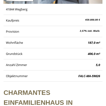
41844 Wegberg
459.800,00 €
Kaufpreis
3,57% inkl. MwSt.
Provision
Wohnfläche
187,0 m²
Grundstück
406,0 m²
Anzahl Zimmer
5,0
Objektnummer
FALC-MA-59826
CHARMANTES
EINFAMILIENHAUS IN