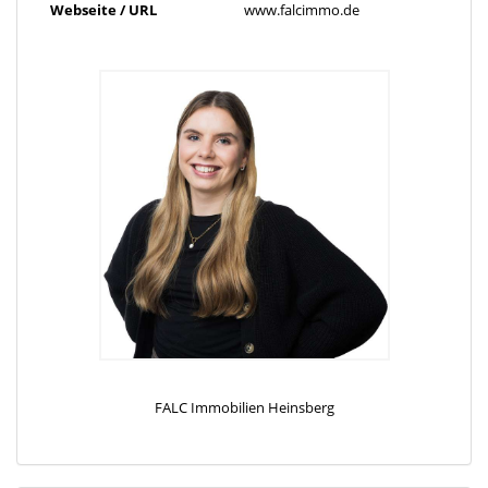
Webseite / URL
www.falcimmo.de
Der helle Wohnbereich beeindruckt durch seine moderne
Ausstattung und die großen Fensterfronten, die viel Tageslicht
hereinlassen und einen herrlichen Blick auf den gepflegten
Garten ermöglichen. Von hier aus gelangen Sie auch auf die
gemütliche Terrasse, die zum Entspannen einlädt und sich ideal
für sommerliche Grillabende eignet.
Im Erdgeschoss befinden sich zusätzlich noch zwei Schlafzimmer.
Eines davon verfügt über ein eigenes Ankleidezimmer sowie ein
angrenzendes Badezimmer mit Wanne – ein perfekter
Rückzugsort, der Komfort und Privatsphäre vereint. Das zweite
Schlafzimmer ist ebenfalls großzügig geschnitten und vielseitig
nutzbar, beispielsweise als Gästezimmer oder Homeoffice.
Ein weiteres Highlight im Erdgeschoss ist das moderne Gäste-WC.
Die Küche ist sowohl funktional als auch stilvoll gestaltet. Sie
FALC Immobilien Heinsberg
verfügt über hochwertige Geräte, reichlich Stauraum sowie eine
Granit-Arbeitsplatte und ist vollständig im Kaufpreis enthalten.
Ein direkter Zugang zur Garage sorgt für zusätzlichen Komfort im