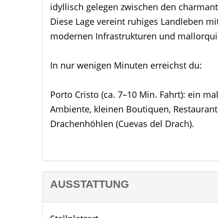
idyllisch gelegen zwischen den charmant
Diese Lage vereint ruhiges Landleben mi
modernen Infrastrukturen und mallorqui
In nur wenigen Minuten erreichst du:
Porto Cristo (ca. 7–10 Min. Fahrt): ein 
Ambiente, kleinen Boutiquen, Restauran
Drachenhöhlen (Cuevas del Drach).
Cala Millor (ca. 5–8 Min. Fahrt): lebendi
Promenade, Supermärkten, Cafés und me
AUSSTATTUNG
Die Finca liegt eingebettet in mediterra
Feldern und vereinzelten Nachbarfincas.