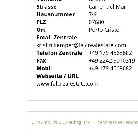
Strasse
Carrer del Mar
persönliche Wohlfühloase: eine moderne,
Hausnummer
7-9
Wohnfläche, hochwertiger Ausstattung u
PLZ
07680
Ort
Porto Cristo
Die ca.300 m² große Wohnfläche verteilt 
Email Zentrale
Wohnküche mit Essbereich, sowie großz
kristin.kemper@falcrealestate.com
Telefon Zentrale
+49 179 4568682
Übergang zur umliegenden Natur. Großfl
Fax
+49 2242 9010319
ein lichtdurchflutetes Ambiente und eröf
Mobil
+49 179 4568682
Land und den Poolbereich.
Webseite / URL
www.falcrealestate.com
Das Herzstück im Außenbereich bildet der
ideal für entspannte Stunden oder gesel
unterirdischer Technikraum sorgt für ein
„Traumblick & Urlaubsglück – Lizenzierte Ferienoas
Highlights auf einen Blick:
- ca. 300 m² Wohnfläche auf einer Ebene 