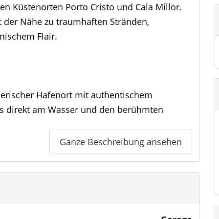
en Küstenorten Porto Cristo und Cala Millor.
t der Nähe zu traumhaften Stränden,
nischem Flair.
malerischer Hafenort mit authentischem
ts direkt am Wasser und den berühmten
Ganze Beschreibung ansehen
ger Ferienort mit langem Sandstrand,
dizinischer Versorgung.
ner Natur – umgeben von sanften Hügeln,
 Eine kleine, gut ausgebaute Landstraße