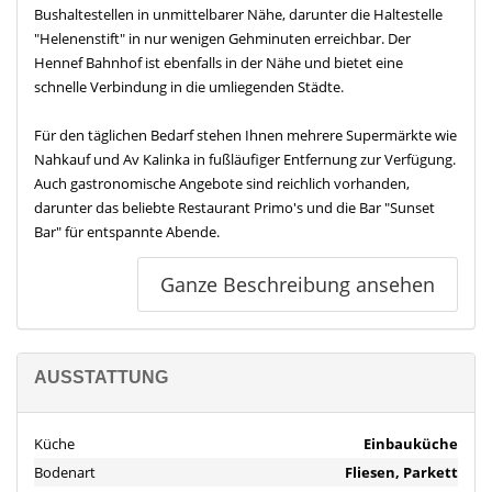
Bushaltestellen in unmittelbarer Nähe, darunter die Haltestelle
"Helenenstift" in nur wenigen Gehminuten erreichbar. Der
Hennef Bahnhof ist ebenfalls in der Nähe und bietet eine
schnelle Verbindung in die umliegenden Städte.
Für den täglichen Bedarf stehen Ihnen mehrere Supermärkte wie
Nahkauf und Av Kalinka in fußläufiger Entfernung zur Verfügung.
Auch gastronomische Angebote sind reichlich vorhanden,
darunter das beliebte Restaurant Primo's und die Bar "Sunset
Bar" für entspannte Abende.
Sportbegeisterte kommen hier ebenfalls auf ihre Kosten.
Ganze Beschreibung ansehen
Fitnessstudios wie "Körperformen" und diverse Sporthallen sind
leicht erreichbar. Zudem bietet die Umgebung zahlreiche Parks,
die zu Spaziergängen und Freizeitaktivitäten einladen.
AUSSTATTUNG
Die Autobahnauffahrt ist in wenigen Minuten erreichbar, was
eine schnelle Anbindung an das überregionale Straßennetz
Küche
Einbauküche
ermöglicht. Für Elektrofahrzeuge stehen mehrere E-Ladepunkte
Bodenart
Fliesen, Parkett
in der Nähe zur Verfügung.