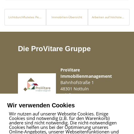
Die Inhalte und Bilder dieses Exposés könnten mithilfe von
Lichtdurchflutetes Penthouse mit beeindruckendem Meerblick in Puerto Andratx
Immobilien-Übersicht
Arbeiten auf höchstem Niveau
künstlicher Intelligenz (KI) erstellt worden sein.
Die ProVitare Gruppe
ProVitare
Immobilienmanagement
Bahnhofstraße 1
48301 Nottuln
Telefon
02509 99 49 871
Mail
info@provitare.de
Wir verwenden Cookies
Wir nutzen auf unserer Webseite Cookies. Einige
Cookies sind notwendig (z.B. für den Warenkorb)
Impressum
|
Haftungsausschluss
|
Datenschutz
andere sind nicht notwendig. Die nicht-notwendigen
Cookies helfen uns bei der Optimierung unseres
Online-Angebotes, unserer Webseitenfunktionen und