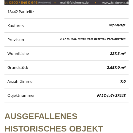
18442 Pantelitz
Auf Anfrage
Kaufpreis
3,57 % inkl. MwSt. vom notariell vereinbarten
Provision
Kaufpreis
Wohnfläche
227,3 m²
Grundstück
2.657,0 m²
Anzahl Zimmer
7,0
Objektnummer
FALC-JuTi-37448
AUSGEFALLENES
HISTORISCHES OBJEKT