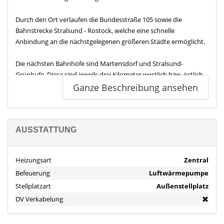
Durch den Ort verlaufen die Bundesstraße 105 sowie die
Bahnstrecke Stralsund - Rostock, welche eine schnelle
Anbindung an die nächstgelegenen größeren Städte ermöglicht.
Die nächsten Bahnhöfe sind Martensdorf und Stralsund-
Grünhufe. Diese sind jeweils drei Kilometer westlich bzw. östlich
gelegen. Die Buslinie 302, 308 und 309 halten in Pantelitz in ca. 3
Ganze Beschreibung ansehen
Minuten Fußweg von der Immobilie entfernt.
Einkaufsmöglichkeiten, eine Apotheke sowie Gastronomie finden
Sie im ca. 3 km entfernten Ostsee-Center in Lüssow.
AUSSTATTUNG
Die nächste regionale Schule ist in Niepars in ca. 4 km
Heizungsart
Zentral
Entfernung. Einen Kindergarten erreichen Sie fußläufig in 10 Min.
Befeuerung
Luftwärmepumpe
im Ort.
Stellplatzart
Außenstellplatz
Eine Arztpraxis liegt direkt hinter der Immobilie im Ort. Das
DV Verkabelung
nächstgelegene Krankenhaus ist die Helios Klinik in Stralsund,
aber auch in Richtung Rostock befindet sich ca. 30 Autominuten