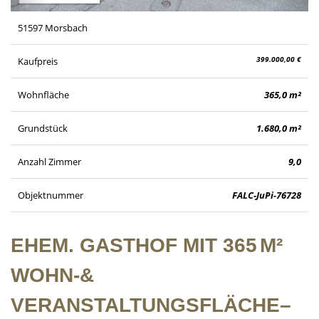
51597 Morsbach
399.000,00 €
Kaufpreis
Wohnfläche
365,0 m²
Grundstück
1.680,0 m²
Anzahl Zimmer
9,0
Objektnummer
FALC-JuPi-76728
EHEM. GASTHOF MIT 365 M²
WOHN-&
VERANSTALTUNGSFLÄCHE–