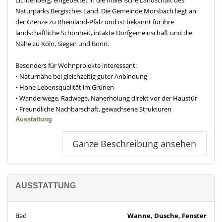
Naturparks Bergisches Land. Die Gemeinde Morsbach liegt an
der Grenze zu Rheinland-Pfalz und ist bekannt für ihre
landschaftliche Schönheit, intakte Dorfgemeinschaft und die
Nähe zu Köln, Siegen und Bonn.
Besonders für Wohnprojekte interessant:
• Naturnähe bei gleichzeitig guter Anbindung
• Hohe Lebensqualität im Grünen
• Wanderwege, Radwege, Naherholung direkt vor der Haustür
• Freundliche Nachbarschaft, gewachsene Strukturen
Ausstattung
Erdgeschoss (ehem. Gewerbe):
Ganze Beschreibung ansehen
• Großer Saal (ca. 100 m²) mit Bühne (ca. 30 m²) – flexibel teilbar
• Gemütlicher Gastraum mit Theke (ca. 120 m²) – ausbaubar zu
Wohn- oder Arbeitsbereichen
• Große Küche mit Lager und Vorratsraum – potenziell als
AUSSTATTUNG
Gemeinschaftsküche oder Atelier nutzbar
• Gäste-WCs, Büro, Lagerflächen
• Zahlreiche Umnutzungsmöglichkeiten: vom Loft bis zur
Bad
Wanne, Dusche, Fenster
Atelierwohnung