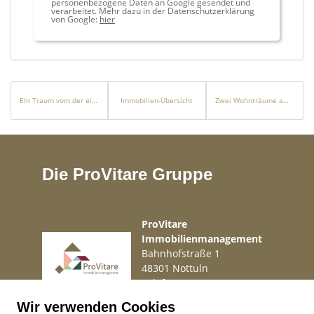
personenbezogene Daten an Google gesendet und
verarbeitet. Mehr dazu in der Datenschutzerklärung
von Google:
hier
EIn Traum vom der eigenen Gaststätte- Hier geht er in Erfüllung!
Immobilien-Übersicht
Zwei Wohnträume am Meer
Die ProVitare Gruppe
ProVitare
Immobilienmanagement
Bahnhofstraße 1
48301 Nottuln
Telefon
02509 99 49 871
Mail
info@provitare.de
Wir verwenden Cookies