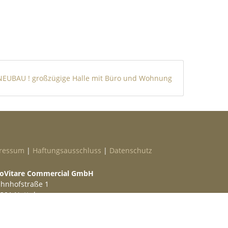
NEUBAU ! großzügige Halle mit Büro und Wohnung
ressum
|
Haftungsausschluss
|
Datenschutz
oVitare Commercial GmbH
hnhofstraße 1
301 Nottuln
lefon
02509 99 49 871
ail
info@provitare.de