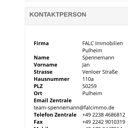
warmem Laminatboden zum Entspannen 
KONTAKTPERSON
Neben dem Schlafzimmer steht ein weiter
Kinder-, Arbeits- oder Gästezimmer gen
mit Badewanne als auch Dusche ausgestat
Firma
FALC Immobilien
ergänzt den Komfort.
Pulheim
Name
Spennemann
Vorname
Jan
Abgerundet wird das Angebot durch einen
Strasse
Venloer Straße
sowie einen Kellerraum, der zusätzlichen
Hausnummer
110a
PLZ
50259
Eine attraktive Wohnung für alle, die 
Ort
Pulheim
guter Anbindung verbinden möchten.
Email Zentrale
team-spennemann@falcimmo.de
Sonstiges
Telefon Zentrale
+49 2238 4686812
FALC Immobilien – EINFACH MEHR
Fax
+49 2242 9010319