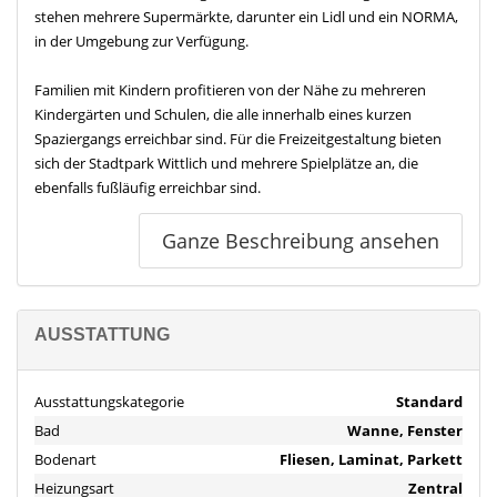
stehen mehrere Supermärkte, darunter ein Lidl und ein NORMA,
in der Umgebung zur Verfügung.
Familien mit Kindern profitieren von der Nähe zu mehreren
Kindergärten und Schulen, die alle innerhalb eines kurzen
Spaziergangs erreichbar sind. Für die Freizeitgestaltung bieten
sich der Stadtpark Wittlich und mehrere Spielplätze an, die
ebenfalls fußläufig erreichbar sind.
Die Gesundheitsversorgung ist durch nahegelegene Arztpraxen
Ganze Beschreibung ansehen
und Zahnärzte gesichert. Sportbegeisterte finden in der
Umgebung verschiedene Sportstätten und ein Therapie- und
Trainingszentrum.
AUSSTATTUNG
Für kulinarische Genüsse sorgen diverse Restaurants in der
Nähe. Die zentrale Lage der Immobilie ermöglicht es, alle
Ausstattungskategorie
Standard
wichtigen Einrichtungen und Freizeitmöglichkeiten schnell und
Bad
Wanne, Fenster
bequem zu erreichen, was sie zu einem idealen Wohnort für
Familien und Berufstätige oder Urlaubern macht.
Bodenart
Fliesen, Laminat, Parkett
Heizungsart
Zentral