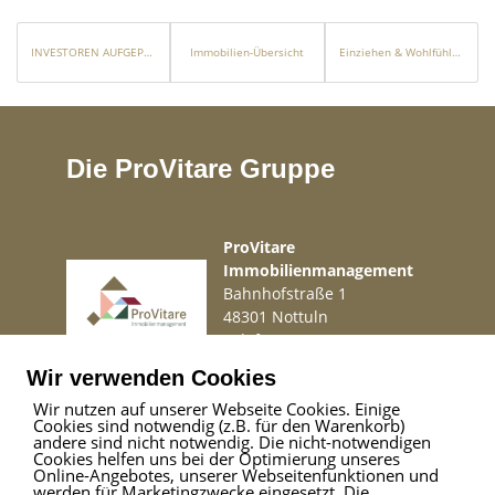
INVESTOREN AUFGEPASST !!
Immobilien-Übersicht
Einziehen & Wohlfühlen – Sanierter Wohntraum mit Balkon, Terrasse & Stil!
Die ProVitare Gruppe
ProVitare
Immobilienmanagement
Bahnhofstraße 1
48301 Nottuln
Telefon
02509 99 49 871
Mail
info@provitare.de
Wir verwenden Cookies
Wir nutzen auf unserer Webseite Cookies. Einige
Cookies sind notwendig (z.B. für den Warenkorb)
Impressum
|
Haftungsausschluss
|
Datenschutz
andere sind nicht notwendig. Die nicht-notwendigen
Cookies helfen uns bei der Optimierung unseres
Online-Angebotes, unserer Webseitenfunktionen und
werden für Marketingzwecke eingesetzt. Die