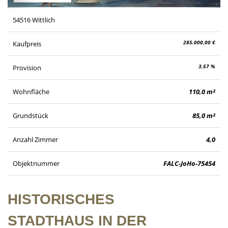
54516 Wittlich
285.000,00 €
Kaufpreis
3,57 %
Provision
Wohnfläche
110,0 m²
Grundstück
85,0 m²
Anzahl Zimmer
4,0
Objektnummer
FALC-JoHo-75454
HISTORISCHES
STADTHAUS IN DER