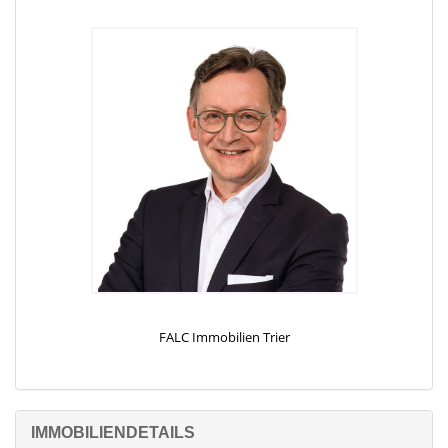
für all Ihre Bedürfnisse. Die im Zuge der Renovierung erneuerte
Heizungsanlage, die moderne Elektrik sowie die Bäder tragen zur
Energieeffizienz bei. Zudem wurde eine dreifach verglaste
Kunststofffensterfront installiert, die für eine angenehme
Wohnatmosphäre sorgt.
Dieses Haus bietet mit seinen ca. 110 m² Wohnfläche und vier
Zimmern eine ideale Kombination aus historischem Charme und
modernem Wohnkomfort. Es eignet sich sowohl für
Kapitalanleger als auch für Familien, die ein zentral gelegenes
Zuhause mit Potenzial zur individuellen Gestaltung suchen. Eine
weitere Nutzung wäre auch als Ferienwohnung möglich.
Bitte stellen Sie Ihre Anfrage schriftlich per Kontaktformular oder
E-Mail. Wir laden Sie herzlich zu einer persönlichen Besichtigung
ein und zeigen Ihnen gerne dieses Wohn- und Geschäftshaus vor
FALC Immobilien Trier
Ort. Für weitere Informationen stehen wir Ihnen während
unserer Geschäftszeiten zur Verfügung. Kontaktieren Sie uns
gerne, um einen Besichtigungstermin zu vereinbaren oder
weitere Unterlagen anzufordern. Sie erhalten automatisch unser
IMMOBILIENDETAILS
INTERAKTIVES EXPOSÉ mit ZUSÄTZLICHEN FOTOS.